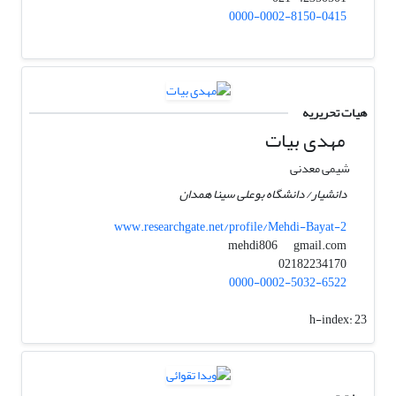
0000-0002-8150-0415
هیات تحریریه
مهدی بیات
شیمی معدنی
دانشیار/ دانشگاه بوعلی سینا همدان
www.researchgate.net/profile/Mehdi-Bayat-2
gmail.com
mehdi806
02182234170
0000-0002-5032-6522
h-index:
23