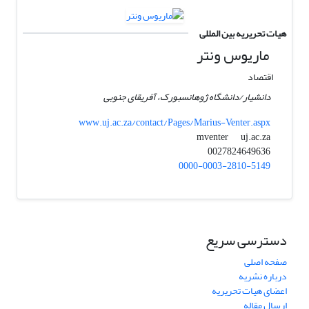
هیات تحریریه بین المللی
ماریوس ونتر
اقتصاد
دانشیار/دانشگاه ژوهانسبورک، آفریقای جنوبی
www.uj.ac.za/contact/Pages/Marius-Venter.aspx
uj.ac.za
mventer
0027824649636
0000-0003-2810-5149
دسترسی سریع
صفحه اصلی
درباره نشریه
اعضای هیات تحریریه
ارسال مقاله