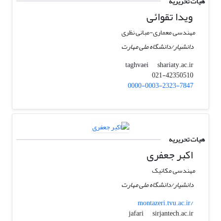
هیات تحریریه
ویدا تقوائی
مهندسی معماری-مبانی نظری
دانشیار/دانشگاه ملی مهارت
shariaty.ac.ir
taghvaei
021-42350510
0000-0003-2323-7847
هیات تحریریه
اکبر جعفری
مهندسی مکانیک
دانشیار/دانشگاه ملی مهارت
montazeri.tvu.ac.ir/
sirjantech.ac.ir
jafari