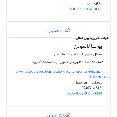
۰۲۱۸۲۰۸۴۶۱۰
0000-0001-0040-0002
هیات تحریریه بین المللی
یوحنا لاسونن
اشتغال، نیروی کار و آموزش های فنی
استاد/دانشگاه فلوریدای جنوبی، ایالات متحده آمریکا
www.usf.edu/education/faculty/faculty-profiles/johanna-
lasonen.aspx
usf.edu
lasonen
(813)9740314
0000-0002-9413-440X