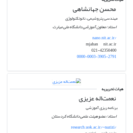
محسن جهانشاهی
مهندسی پتروشیمی، نانوتکنولوژی
استاد/معاون آموزشی دانشگاه ملی مهارت
nano.nit.ac.ir/
nit.ac.ir
mjahan
021-42350400
0000-0003-3905-2791
هیات تحریریه
نعمت‌اله عزیزی
برنامه ریزی آموزشی
استاد/عضو هیئت علمی دانشگاه کردستان
research.uok.ac.ir/~nazizi/