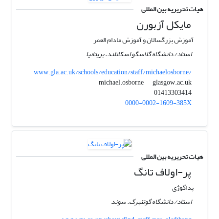
هیات تحریریه بین المللی
مایکل آزبورن
آموزش بزرگسالان و آموزش مادام العمر
استاد/ دانشگاه گلاسگو اسکاتلند، بریتانیا
www.gla.ac.uk/schools/education/staff/michaelosborne/
glasgow.ac.uk
michael.osborne
01413303414
0000-0002-1609-385X
هیات تحریریه بین المللی
پر-اولاف تانگ
پداگوژی
استاد/ دانشگاه گوتنبرگ. سوئد