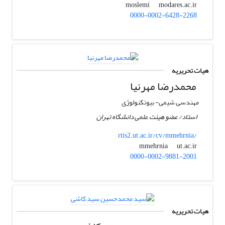
modares.ac.ir
moslemi
0000-0002-6428-2268
هیات تحریریه
محمدرضا مهرنیا
مهندسی شیمی- بیوتکنولوژی
استاد/ عضو هیئت علمی دانشگاه تهران
rtis2.ut.ac.ir/cv/mmehrnia/
ut.ac.ir
mmehrnia
0000-0002-9881-2001
هیات تحریریه