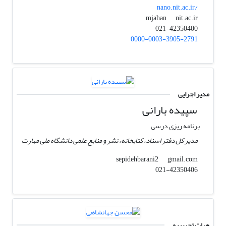
nano.nit.ac.ir/
nit.ac.ir
mjahan
021-42350400
0000-0003-3905-2791
مدیر اجرایی
سپیده بارانی
برنامه ریزی درسی
مدیر کل دفتر اسناد، کتابخانه، نشر و منابع علمی دانشگاه ملی مهارت
gmail.com
sepidehbarani2
021-42350406
هیات تحریریه