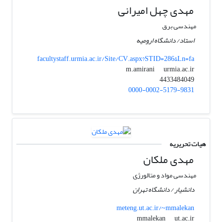
مهدی چهل امیرانی
مهندسی برق
استاد/ دانشگاه ارومیه
facultystaff.urmia.ac.ir/Site/CV.aspx?STID=286&Ln=fa
urmia.ac.ir
m.amirani
4433484049
0000-0002-5179-9831
هیات تحریریه
مهدی ملکان
مهندسی مواد و متالورژی
دانشیار / دانشگاه تهران
meteng.ut.ac.ir/~mmalekan
ut.ac.ir
mmalekan