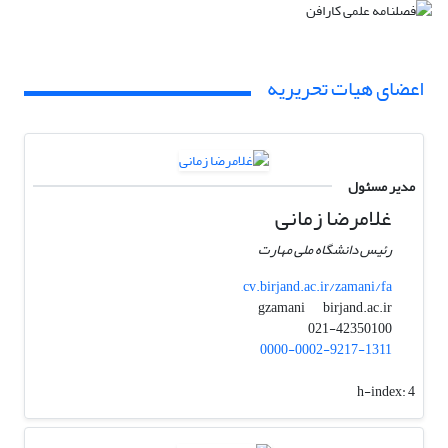
اعضای هیات تحریریه
مدیر مسئول
غلامرضا زمانی
رئیس دانشگاه ملی مهارت
cv.birjand.ac.ir/zamani/fa
birjand.ac.ir
gzamani
021-42350100
0000-0002-9217-1311
h-index:
4