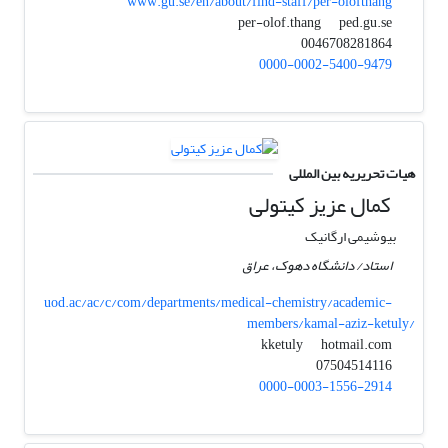
www.gu.se/en/about/find-staff/per-olofthang
ped.gu.se
per-olof.thang
0046708281864
0000-0002-5400-9479
هیات تحریریه بین المللی
کمال عزیز کیتولی
بیوشیمی ارگانیک
استاد/ دانشگاه دهوک، عراق
uod.ac/ac/c/com/departments/medical-chemistry/academic-
members/kamal-aziz-ketuly/
hotmail.com
kketuly
07504514116
0000-0003-1556-2914