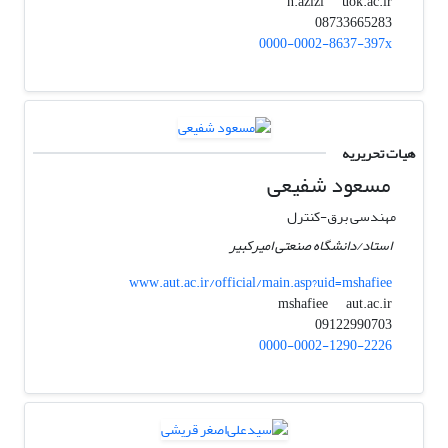
uok.ac.ir
n.azizi
08733665283
0000-0002-8637-397x
هیات تحریریه
مسعود شفیعی
مهندسی برق-کنترل
استاد/دانشگاه صنعتی امیرکبیر
www.aut.ac.ir/official/main.asp?uid=mshafiee
aut.ac.ir
mshafiee
09122990703
0000-0002-1290-2226