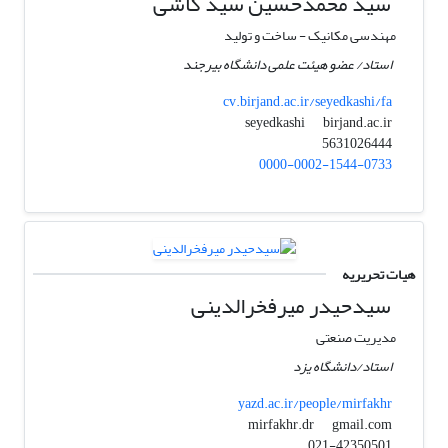
سید محمدحسین سید کاشی
مهندسی مکانیک - ساخت و تولید
استاد/ عضو هیئت علمی دانشگاه بیرجند
cv.birjand.ac.ir/seyedkashi/fa
birjand.ac.ir
seyedkashi
5631026444
0000-0002-1544-0733
هیات تحریریه
سیدحیدر میرفخرالدینی
مدیریت صنعتی
استاد/دانشگاه یزد
yazd.ac.ir/people/mirfakhr
gmail.com
mirfakhr.dr
021-42350501