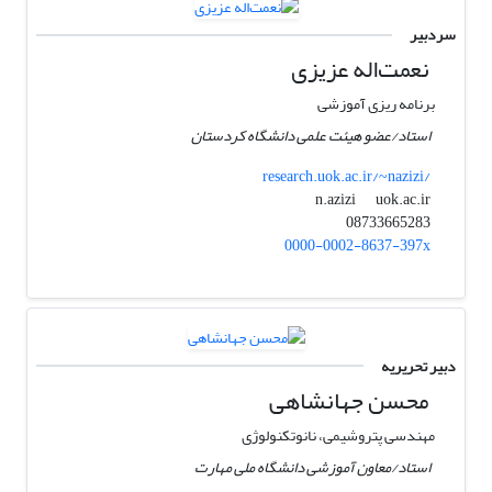
سردبیر
نعمت‌اله عزیزی
برنامه ریزی آموزشی
استاد/عضو هیئت علمی دانشگاه کردستان
research.uok.ac.ir/~nazizi/
uok.ac.ir
n.azizi
08733665283
0000-0002-8637-397x
دبیر تحریریه
محسن جهانشاهی
مهندسی پتروشیمی، نانوتکنولوژی
استاد/معاون آموزشی دانشگاه ملی مهارت