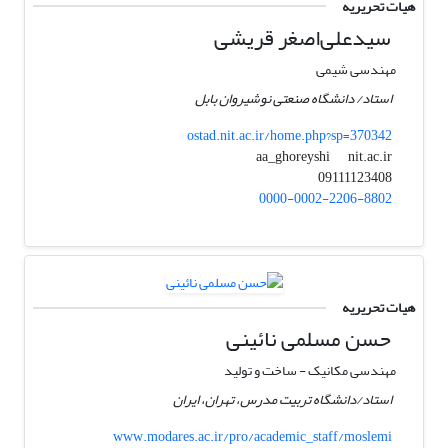
هیات تحریریه
سیدعلی‌اصغر قریشی
مهندسی شیمی
استاد/ دانشگاه صنعتی نوشیروان بابل
ostad.nit.ac.ir/home.php?sp=370342
nit.ac.ir
aa_ghoreyshi
09111123408
0000-0002-2206-8802
هیات تحریریه
حسن مسلمی نائینی
مهندسی مکانیک - ساخت و تولید
استاد/دانشگاه تربیت مدرس، تهران، ایران
www.modares.ac.ir/pro/academic_staff/moslemi