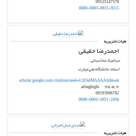
09125147570
0000-0003-0815-9115
هیات تحریریه
احمدرضا حقیقی
دینامیک محاسباتی
استاد/دانشگاه ملی مهارت
scholar.google.com/citations?user=LilOalMAAAAJ&hl=en
tvu.ac.ir
arhaghighi
09193996782
0000-0002-1851-2456
هیات تحریریه