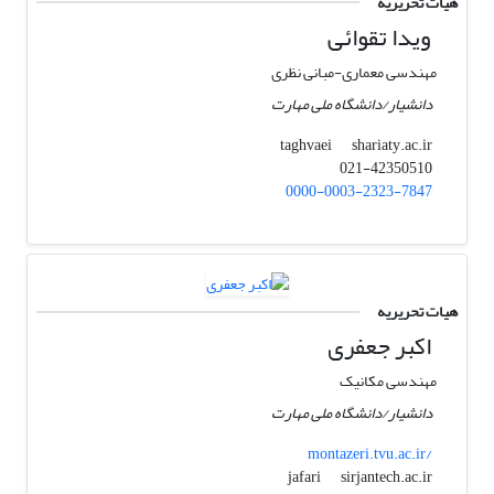
هیات تحریریه
ویدا تقوائی
مهندسی معماری-مبانی نظری
دانشیار/دانشگاه ملی مهارت
shariaty.ac.ir
taghvaei
021-42350510
0000-0003-2323-7847
هیات تحریریه
اکبر جعفری
مهندسی مکانیک
دانشیار/دانشگاه ملی مهارت
montazeri.tvu.ac.ir/
sirjantech.ac.ir
jafari