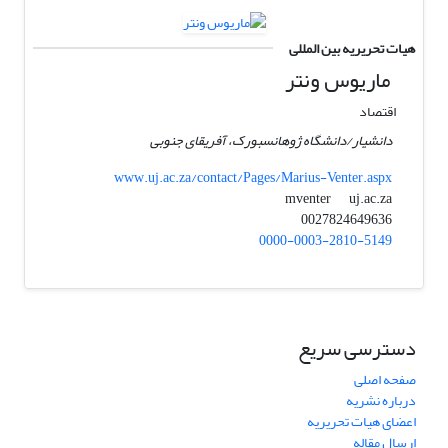
هیات تحریریه بین المللی
ماریوس ونتر
اقتصاد
دانشیار/دانشگاه ژوهانسبورک، آفریقای جنوبی
www.uj.ac.za/contact/Pages/Marius-Venter.aspx
uj.ac.za
mventer
0027824649636
0000-0003-2810-5149
دسترسی سریع
صفحه اصلی
درباره نشریه
اعضای هیات تحریریه
ارسال مقاله