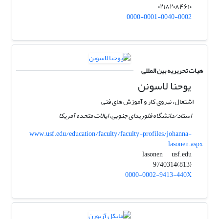
۰۲۱۸۲۰۸۴۶۱۰
0000-0001-0040-0002
هیات تحریریه بین المللی
یوحنا لاسونن
اشتغال، نیروی کار و آموزش های فنی
استاد/دانشگاه فلوریدای جنوبی، ایالات متحده آمریکا
www.usf.edu/education/faculty/faculty-profiles/johanna-
lasonen.aspx
usf.edu
lasonen
(813)9740314
0000-0002-9413-440X