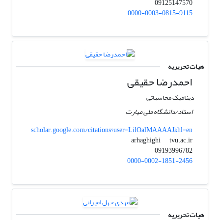
09125147570
0000-0003-0815-9115
هیات تحریریه
احمدرضا حقیقی
دینامیک محاسباتی
استاد/دانشگاه ملی مهارت
scholar.google.com/citations?user=LilOalMAAAAJ&hl=en
tvu.ac.ir
arhaghighi
09193996782
0000-0002-1851-2456
هیات تحریریه