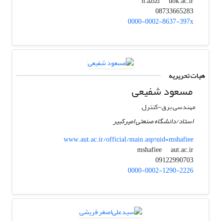
uok.ac.ir
n.azizi
08733665283
0000-0002-8637-397x
هیات تحریریه
مسعود شفیعی
مهندسی برق-کنترل
استاد/دانشگاه صنعتی امیرکبیر
www.aut.ac.ir/official/main.asp?uid=mshafiee
aut.ac.ir
mshafiee
09122990703
0000-0002-1290-2226