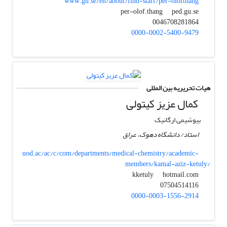
www.gu.se/en/about/find-staff/per-olofthang
ped.gu.se
per-olof.thang
0046708281864
0000-0002-5400-9479
هیات تحریریه بین المللی
کمال عزیز کیتولی
بیوشیمی ارگانیک
استاد/ دانشگاه دهوک، عراق
uod.ac/ac/c/com/departments/medical-chemistry/academic-
members/kamal-aziz-ketuly/
hotmail.com
kketuly
07504514116
0000-0003-1556-2914