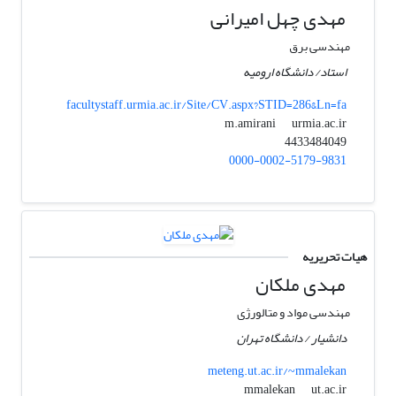
مهدی چهل امیرانی
مهندسی برق
استاد/ دانشگاه ارومیه
facultystaff.urmia.ac.ir/Site/CV.aspx?STID=286&Ln=fa
urmia.ac.ir
m.amirani
4433484049
0000-0002-5179-9831
هیات تحریریه
مهدی ملکان
مهندسی مواد و متالورژی
دانشیار / دانشگاه تهران
meteng.ut.ac.ir/~mmalekan
ut.ac.ir
mmalekan