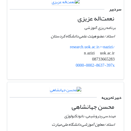
سردبیر
نعمت‌اله عزیزی
برنامه ریزی آموزشی
استاد/عضو هیئت علمی دانشگاه کردستان
research.uok.ac.ir/~nazizi/
uok.ac.ir
n.azizi
08733665283
0000-0002-8637-397x
دبیر تحریریه
محسن جهانشاهی
مهندسی پتروشیمی، نانوتکنولوژی
استاد/معاون آموزشی دانشگاه ملی مهارت