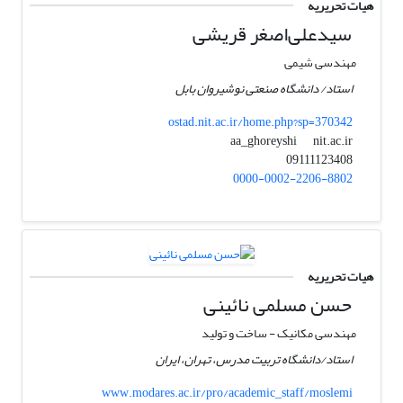
هیات تحریریه
سیدعلی‌اصغر قریشی
مهندسی شیمی
استاد/ دانشگاه صنعتی نوشیروان بابل
ostad.nit.ac.ir/home.php?sp=370342
nit.ac.ir
aa_ghoreyshi
09111123408
0000-0002-2206-8802
هیات تحریریه
حسن مسلمی نائینی
مهندسی مکانیک - ساخت و تولید
استاد/دانشگاه تربیت مدرس، تهران، ایران
www.modares.ac.ir/pro/academic_staff/moslemi