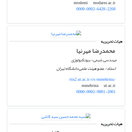
modares.ac.ir
moslemi
0000-0002-6428-2268
هیات تحریریه
محمدرضا مهرنیا
مهندسی شیمی- بیوتکنولوژی
استاد/ عضو هیئت علمی دانشگاه تهران
rtis2.ut.ac.ir/cv/mmehrnia/
ut.ac.ir
mmehrnia
0000-0002-9881-2001
هیات تحریریه