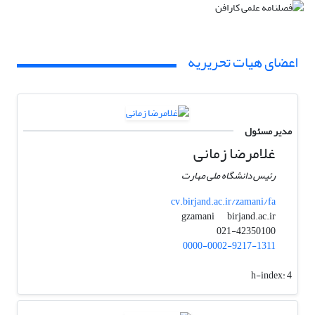
اعضای هیات تحریریه
مدیر مسئول
غلامرضا زمانی
رئیس دانشگاه ملی مهارت
cv.birjand.ac.ir/zamani/fa
birjand.ac.ir
gzamani
021-42350100
0000-0002-9217-1311
h-index:
4