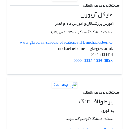
هیات تحریریه بین المللی
مایکل آزبورن
آموزش بزرگسالان و آموزش مادام العمر
استاد/ دانشگاه گلاسگو اسکاتلند، بریتانیا
www.gla.ac.uk/schools/education/staff/michaelosborne/
glasgow.ac.uk
michael.osborne
01413303414
0000-0002-1609-385X
هیات تحریریه بین المللی
پر-اولاف تانگ
پداگوژی
استاد/ دانشگاه گوتنبرگ. سوئد