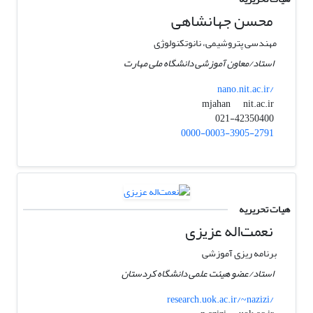
محسن جهانشاهی
مهندسی پتروشیمی، نانوتکنولوژی
استاد/معاون آموزشی دانشگاه ملی مهارت
nano.nit.ac.ir/
nit.ac.ir
mjahan
021-42350400
0000-0003-3905-2791
هیات تحریریه
نعمت‌اله عزیزی
برنامه ریزی آموزشی
استاد/عضو هیئت علمی دانشگاه کردستان
research.uok.ac.ir/~nazizi/