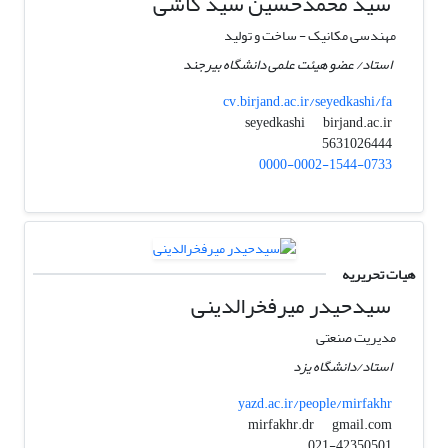
سید محمدحسین سید کاشی
مهندسی مکانیک - ساخت و تولید
استاد/ عضو هیئت علمی دانشگاه بیرجند
cv.birjand.ac.ir/seyedkashi/fa
birjand.ac.ir
seyedkashi
5631026444
0000-0002-1544-0733
هیات تحریریه
سیدحیدر میرفخرالدینی
مدیریت صنعتی
استاد/دانشگاه یزد
yazd.ac.ir/people/mirfakhr
gmail.com
mirfakhr.dr
021-42350501