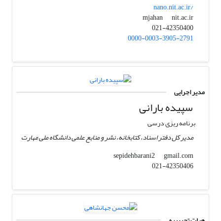
nano.nit.ac.ir/
nit.ac.ir
mjahan
021-42350400
0000-0003-3905-2791
مدیر اجرایی
سپیده بارانی
برنامه ریزی درسی
مدیر کل دفتر اسناد، کتابخانه، نشر و منابع علمی دانشگاه ملی مهارت
gmail.com
sepidehbarani2
021-42350406
هیات تحریریه