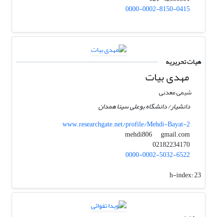
0000-0002-8150-0415
هیات تحریریه
مهدی بیات
شیمی معدنی
دانشیار/ دانشگاه بوعلی سینا همدان
www.researchgate.net/profile/Mehdi-Bayat-2
gmail.com
mehdi806
02182234170
0000-0002-5032-6522
h-index:
23