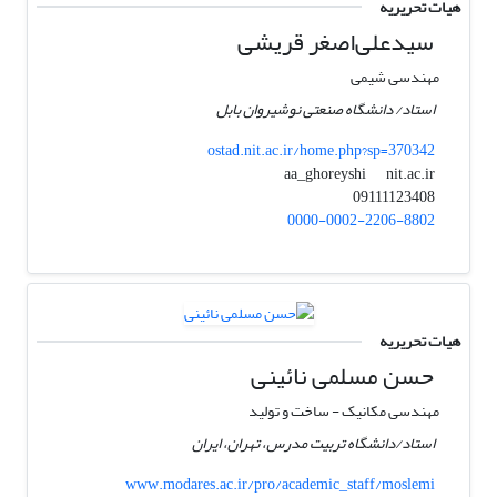
هیات تحریریه
سیدعلی‌اصغر قریشی
مهندسی شیمی
استاد/ دانشگاه صنعتی نوشیروان بابل
ostad.nit.ac.ir/home.php?sp=370342
nit.ac.ir
aa_ghoreyshi
09111123408
0000-0002-2206-8802
هیات تحریریه
حسن مسلمی نائینی
مهندسی مکانیک - ساخت و تولید
استاد/دانشگاه تربیت مدرس، تهران، ایران
www.modares.ac.ir/pro/academic_staff/moslemi