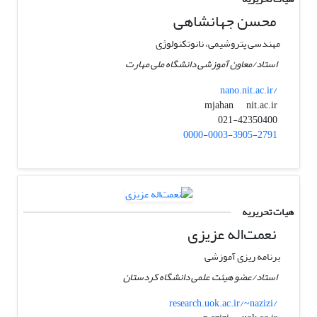
محسن جهانشاهی
مهندسی پتروشیمی، نانوتکنولوژی
استاد/معاون آموزشی دانشگاه ملی مهارت
nano.nit.ac.ir/
nit.ac.ir
mjahan
021-42350400
0000-0003-3905-2791
هیات تحریریه
نعمت‌اله عزیزی
برنامه ریزی آموزشی
استاد/عضو هیئت علمی دانشگاه کردستان
research.uok.ac.ir/~nazizi/