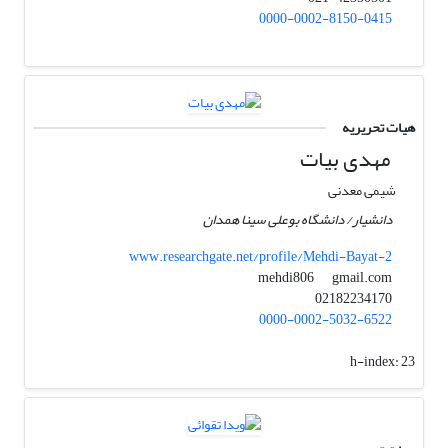
0000-0002-8150-0415
هیات تحریریه
مهدی بیات
شیمی معدنی
دانشیار/ دانشگاه بوعلی سینا همدان
www.researchgate.net/profile/Mehdi-Bayat-2
gmail.com
mehdi806
02182234170
0000-0002-5032-6522
h-index:
23