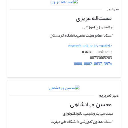
سردبیر
نعمت‌اله عزیزی
برنامه ریزی آموزشی
استاد/عضو هیئت علمی دانشگاه کردستان
research.uok.ac.ir/~nazizi/
uok.ac.ir
n.azizi
08733665283
0000-0002-8637-397x
دبیر تحریریه
محسن جهانشاهی
مهندسی پتروشیمی، نانوتکنولوژی
استاد/معاون آموزشی دانشگاه ملی مهارت