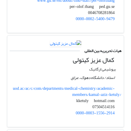
www.gu.se/en/about/find-staff/per-olofthang
ped.gu.se
per-olof.thang
0046708281864
0000-0002-5400-9479
هیات تحریریه بین المللی
کمال عزیز کیتولی
بیوشیمی ارگانیک
استاد/ دانشگاه دهوک، عراق
uod.ac/ac/c/com/departments/medical-chemistry/academic-
members/kamal-aziz-ketuly/
hotmail.com
kketuly
07504514116
0000-0003-1556-2914