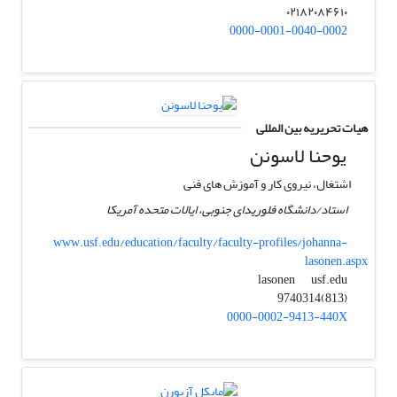
۰۲۱۸۲۰۸۴۶۱۰
0000-0001-0040-0002
هیات تحریریه بین المللی
یوحنا لاسونن
اشتغال، نیروی کار و آموزش های فنی
استاد/دانشگاه فلوریدای جنوبی، ایالات متحده آمریکا
www.usf.edu/education/faculty/faculty-profiles/johanna-
lasonen.aspx
usf.edu
lasonen
(813)9740314
0000-0002-9413-440X