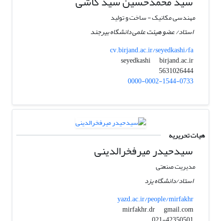
سید محمدحسین سید کاشی
مهندسی مکانیک - ساخت و تولید
استاد/ عضو هیئت علمی دانشگاه بیرجند
cv.birjand.ac.ir/seyedkashi/fa
birjand.ac.ir
seyedkashi
5631026444
0000-0002-1544-0733
هیات تحریریه
سیدحیدر میرفخرالدینی
مدیریت صنعتی
استاد/دانشگاه یزد
yazd.ac.ir/people/mirfakhr
gmail.com
mirfakhr.dr
021-42350501