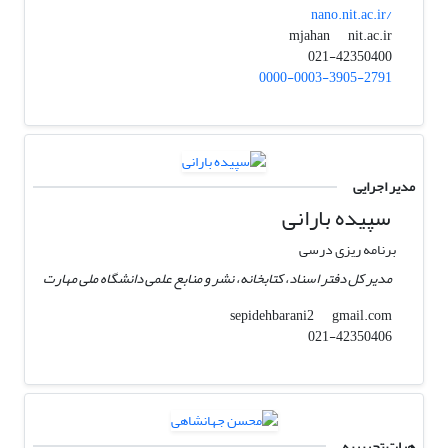
nano.nit.ac.ir/
nit.ac.ir
mjahan
021-42350400
0000-0003-3905-2791
مدیر اجرایی
سپیده بارانی
برنامه ریزی درسی
مدیر کل دفتر اسناد، کتابخانه، نشر و منابع علمی دانشگاه ملی مهارت
gmail.com
sepidehbarani2
021-42350406
هیات تحریریه