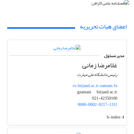
اعضای هیات تحریریه
مدیر مسئول
غلامرضا زمانی
رئیس دانشگاه ملی مهارت
cv.birjand.ac.ir/zamani/fa
birjand.ac.ir
gzamani
021-42350100
0000-0002-9217-1311
h-index:
4