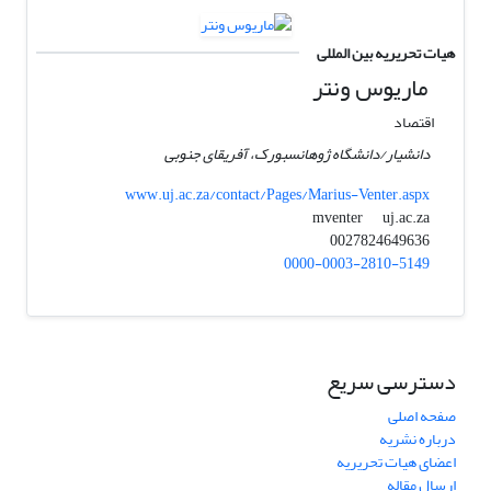
هیات تحریریه بین المللی
ماریوس ونتر
اقتصاد
دانشیار/دانشگاه ژوهانسبورک، آفریقای جنوبی
www.uj.ac.za/contact/Pages/Marius-Venter.aspx
uj.ac.za
mventer
0027824649636
0000-0003-2810-5149
دسترسی سریع
صفحه اصلی
درباره نشریه
اعضای هیات تحریریه
ارسال مقاله