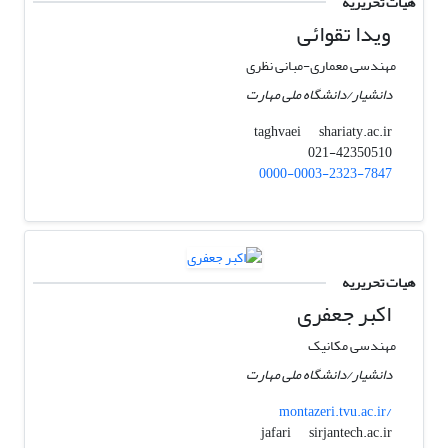
هیات تحریریه
ویدا تقوائی
مهندسی معماری-مبانی نظری
دانشیار/دانشگاه ملی مهارت
shariaty.ac.ir
taghvaei
021-42350510
0000-0003-2323-7847
هیات تحریریه
اکبر جعفری
مهندسی مکانیک
دانشیار/دانشگاه ملی مهارت
montazeri.tvu.ac.ir/
sirjantech.ac.ir
jafari