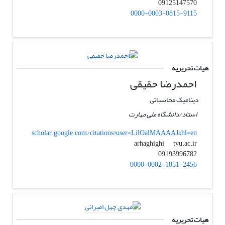
09125147570
0000-0003-0815-9115
هیات تحریریه
احمدرضا حقیقی
دینامیک محاسباتی
استاد/دانشگاه ملی مهارت
scholar.google.com/citations?user=LilOalMAAAAJ&hl=en
tvu.ac.ir
arhaghighi
09193996782
0000-0002-1851-2456
هیات تحریریه