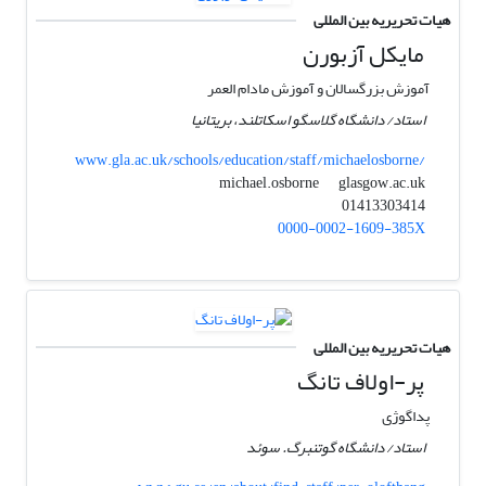
هیات تحریریه بین المللی
مایکل آزبورن
آموزش بزرگسالان و آموزش مادام العمر
استاد/ دانشگاه گلاسگو اسکاتلند، بریتانیا
www.gla.ac.uk/schools/education/staff/michaelosborne/
glasgow.ac.uk
michael.osborne
01413303414
0000-0002-1609-385X
هیات تحریریه بین المللی
پر-اولاف تانگ
پداگوژی
استاد/ دانشگاه گوتنبرگ. سوئد