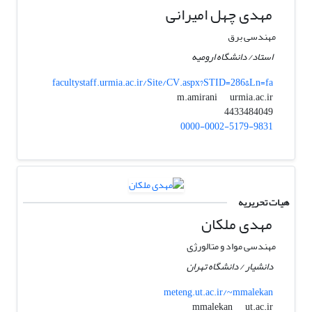
مهدی چهل امیرانی
مهندسی برق
استاد/ دانشگاه ارومیه
facultystaff.urmia.ac.ir/Site/CV.aspx?STID=286&Ln=fa
urmia.ac.ir
m.amirani
4433484049
0000-0002-5179-9831
هیات تحریریه
مهدی ملکان
مهندسی مواد و متالورژی
دانشیار / دانشگاه تهران
meteng.ut.ac.ir/~mmalekan
ut.ac.ir
mmalekan