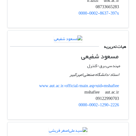
uok.ac.ir
n.azizi
08733665283
0000-0002-8637-397x
هیات تحریریه
مسعود شفیعی
مهندسی برق-کنترل
استاد/دانشگاه صنعتی امیرکبیر
www.aut.ac.ir/official/main.asp?uid=mshafiee
aut.ac.ir
mshafiee
09122990703
0000-0002-1290-2226