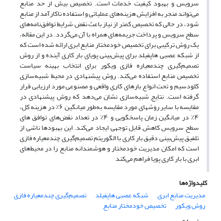
سرویس و بهبود کیفیت خدمات است. تخصیص بیش از حد منابع
می‌تواند منجر به افزایش هزینه‌های عملیاتی و استفاده ناکارآمد از منابع
شود، در حالی که تخصیص کمتر از نیاز باعث نقض شرایط توافق‌نامه‌های
سطح سرویس و پرداخت جریمه‌های همراه با آن می‌گردد. در این مقاله،
یک روش ترکیبی برای تخصیص خودمختار منابع ابری ارائه شده است که
از شبکه عصبی هاپفیلد برای پیش‌بینی پویای بار کاری آینده و از روش
تصمیم‌گیری چندمعیاره فازی ویکور برای انتخاب بهینه سیاست
تخصیص منابع استفاده می‌کند. روش پیشنهادی در محیط شبیه‌سازی
کلودسیم و تحت انواع بارهای کاری واقعی و مصنوعی مورد ارزیابی قرار
گرفته است. نتایج شبیه‌سازی نشان می‌دهد که روش پیشنهادی در
مقایسه با سایر روشهای مورد مقایسه به‌طور میانگین ۶٪ در هزینه کل،
۴٪ در میانگین زمان پاسخگویی و ۴٪ در تعداد نقض‌های توافق های
سطح سرویس کاهش قابل توجهی ایجاد می‌کند. این بهبود‌ها ناشی از
تلفیق پیش‌بینی دقیق بار کاری با الگوریتم تصمیم‌گیری چندمعیاره فازی
است که امکان مدیریت خودمختار و هوشمندانه منابع را در محیط‌های
ابری با بار کاری پویا فراهم می‌کند
کلیدواژه‌ها
مدیریت منابع ابری
شبکه عصبی هاپفیلد
تصمیم‌گیری چندمعیاره فازی
روش ویکور
تخصیص خودمختار منابع