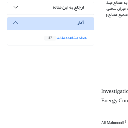
ر مصالح داشته و نسبت به مصالح مبنا،
ارجاع به این مقاله
افزایش 131 درصدی در جذب انرژی را رقم زده است. همچنین در بین پارامترهای شکل، با افزایش ضخامت قطعه (t) میزان جذب انرژی مدل ‌بالا می‌رود، با افزایش wl میزان سختی،
ت که انتخاب صحیح مصالح و
آمار
تعداد مشاهده مقاله
57
Investigati
Energy Con
1
Ali Mahmoodi