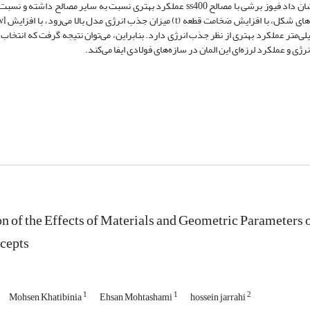
نمودارهای هیسترزیس، سختی و میرایی در هر چرخه استخراج گردید. نتایج نشان داد فیوز برشی با مصالح ss400 عملکرد بهتری نسبت به سای
یی و جذب انرژی کاهش می‌یابد و همچنین پارامتر wt در بازة 19.1 تا 63.5 میلی‌متر عملکرد بهتری از نظر جذب انرژی دارد. بنابراین، می‌توان نتیجه گرف
و عملکرد لرزه‌ای این المان در سازه‌های فولادی ایفا می‌کند.
on of the Effects of Materials and Geometric Parameters 
cepts
1
1
2
Mohsen Khatibinia
Ehsan Mohtashami
hossein jarrahi