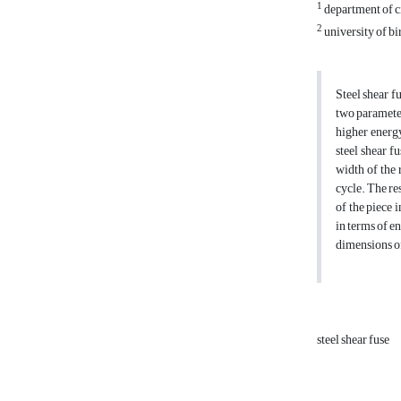
1
department of civ
2
university of bi
Steel shear f
two parameter
higher energy
steel shear f
width of the 
cycle. The re
of the piece 
in terms of e
dimensions of
steel shear fuse