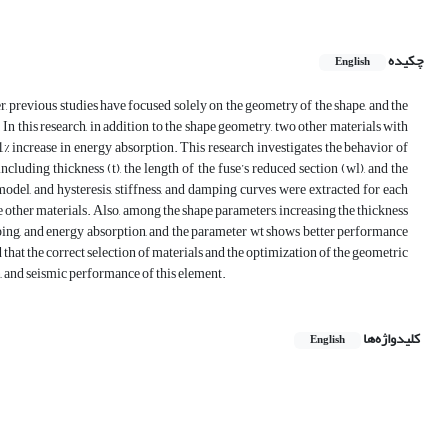
چکیده
English
, previous studies have focused solely on the geometry of the shape, and the
n this research, in addition to the shape geometry, two other materials with
% increase in energy absorption. This research investigates the behavior of
luding thickness (t), the length of the fuse’s reduced section (wl), and the
odel, and hysteresis, stiffness, and damping curves were extracted for each
 other materials. Also, among the shape parameters, increasing the thickness
amping, and energy absorption, and the parameter wt shows better performance
that the correct selection of materials and the optimization of the geometric
n, and seismic performance of this element.
کلیدواژه‌ها
English