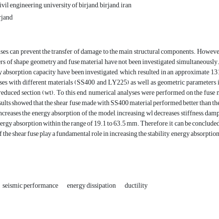
il engineering, university of birjand, birjand, iran
rjand
uses, can prevent the transfer of damage to the main structural components. However
s of shape geometry and fuse material have not been investigated simultaneously. I
 absorption capacity have been investigated, which resulted in an approximate 131
uses with different materials (SS400 and LY225) as well as geometric parameters inc
reduced section (wt). To this end, numerical analyses were performed on the fuse m
sults showed that the shear fuse made with SS400 material performed better than the
increases the energy absorption of the model, increasing wl decreases stiffness, d
nergy absorption within the range of 19.1 to 63.5 mm. Therefore, it can be concluded 
 the shear fuse play a fundamental role in increasing the stability, energy absorptio
seismic performance
energy dissipation
ductility