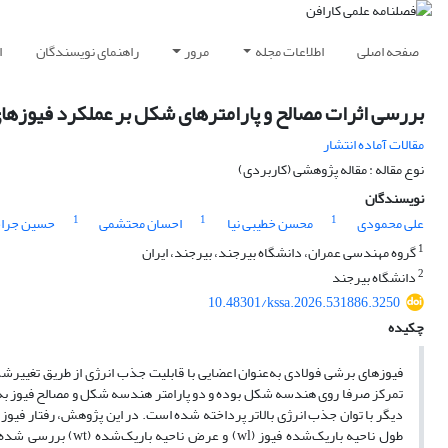
صفحه اصلی
اطلاعات مجله
مرور
راهنمای نویسندگان
ا
بررسی اثرات مصالح و پارامترهای شکل بر عملکرد فیوزهای
مقالات آماده انتشار
نوع مقاله : مقاله پژوهشی (کاربردی)
نویسندگان
1
1
1
علی محمودی
محسن خطیبی نیا
احسان محتشمی
حسین جرا
1
گروه مهندسی عمران، دانشگاه بیرجند، بیرجند، ایران
2
دانشگاه بیرجند
10.48301/kssa.2026.531886.3250
چکیده
فیوزهای برشی فولادی به‌عنوان اعضایی با قابلیت جذب انرژی از طریق تغییرشکل
تمرکز صرفا روی هندسه شکل بوده و دو پارامتر هندسه شکل و مصالح فیوز به‌
طول ناحیه باریک‌شده 