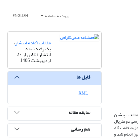
ورود به سامانه
ENGLISH
مقالات آماده انتشار
،
پذیرفته شده
انتشار آنلاین از 27
اردیبهشت 1405
فایل ها
XML
سابقه مقاله
مطالعات پیشین
رسی دو متریال
دیگر با توان جذب انرژی بالاتر پرداخته شده است. در این پژوهش، رفتار فیوز برشی فولادی با مصالح مختلف (ss400 و ly225) و همچنین پارامترهای هندسی شکل شامل ضخامت (t)،
هم رسانی
 مدل فیوز انجام شد و