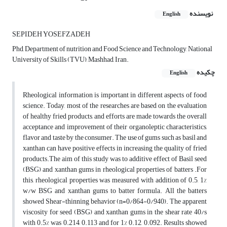
نویسنده
English
SEPIDEH YOSEFZADEH
Phd, Department of nutrition and Food Science and Technology, National
University of Skills (TVU), Mashhad, Iran.
چکیده
English
Rheological information is important in different aspects of food
science. Today, most of the researches are based on the evaluation
of healthy fried products, and efforts are made towards the overall
acceptance and improvement of their organoleptic characteristics,
flavor and taste by the consumer. The use of gums such as basil and
xanthan can have positive effects in increasing the quality of fried
products.The aim of this study was to additive effect of Basil seed
(BSG) and xanthan gums in rheological properties of batters .For
this, rheological properties was measured with addition of 0.5, 1%
w/w BSG and xanthan gums to batter formula. All the batters
showed Shear-thinning behavior (n=0/864-0/940). The apparent
viscosity for seed (BSG) and xanthan gums in the shear rate 40/s
with 0.5% was 0.214, 0.113 and for 1% 0.12, 0.092. Results showed