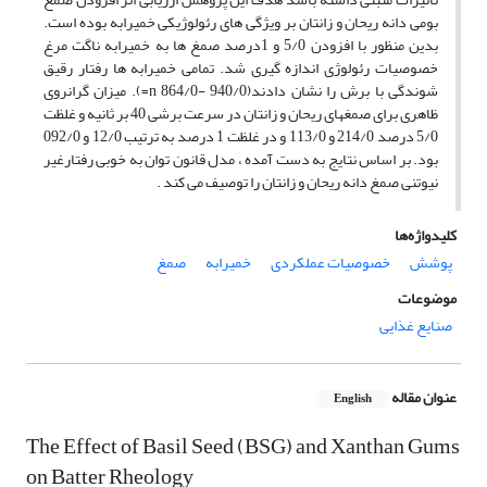
بومی دانه ریحان و زانتان بر ویژگی های رئولوژیکی خمیرابه بوده است.
بدین منظور با افزودن 5/0 و 1درصد صمغ ها به خمیرابه ناگت مرغ
خصوصیات رئولوژی اندازه گیری شد. تمامی خمیرابه ها رفتار رقیق
شوندگی با برش را نشان دادند(940/0 -864/0 n=). میزان گرانروی
ظاهری برای صمغهای ریحان و زانتان در سرعت برشی 40 بر ثانیه و غلظت‌
5/0 درصد 214/0 و 113/0 و در غلظت 1 درصد به ترتیب 12/0 و 092/0
بود. بر اساس نتایج به دست آمده ، مدل قانون توان به خوبی رفتارغیر
نیوتنی صمغ دانه ریحان و زانتان را توصیف می کند .
کلیدواژه‌ها
پوشش
خصوصیات عملکردی
خمیرابه
صمغ
موضوعات
صنایع غذایی
عنوان مقاله
English
The Effect of Basil Seed (BSG) and Xanthan Gums
on Batter Rheology