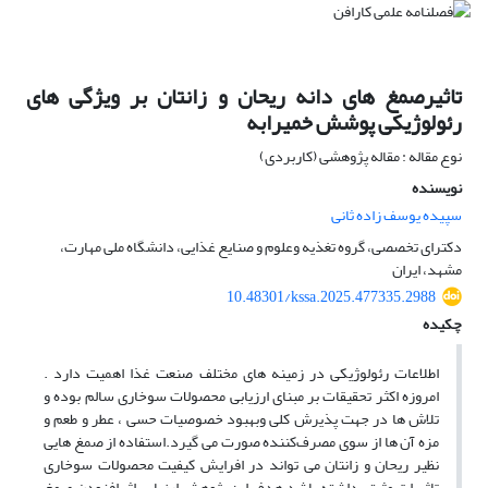
تاثیرصمغ های دانه ریحان و زانتان بر ویژگی های
رئولوژیکی پوشش خمیرابه
نوع مقاله : مقاله پژوهشی (کاربردی)
نویسنده
سپیده یوسف زاده ثانی
دکترای تخصصی، گروه تغذیه وعلوم و صنایع غذایی، دانشگاه ملی مهارت،
مشهد، ایران
10.48301/kssa.2025.477335.2988
چکیده
اطلاعات رئولوژیکی در زمینه های مختلف صنعت غذا اهمیت دارد .
امروزه اکثر تحقیقات بر مبنای ارزیابی محصولات سوخاری سالم بوده و
تلاش ها در جهت پذیرش کلی وبهبود خصوصیات حسی ، عطر و طعم و
مزه آن ها از سوی مصرف‌کننده صورت می گیرد.استفاده از صمغ هایی
نظیر ریحان و زانتان می تواند در افرایش کیفیت محصولات سوخاری
تاثیرات مثبتی داشته باشد هدف این پژوهش ارزیابی اثر افزودن صمغ