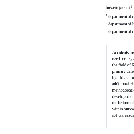
1
hossein jarrahi
1
department of civ
2
department of I
3
department of ci
Accidents inv
need for a sy
the field of 
primary defic
hybrid appro
additional e
methodologie
developed, de
not be immedi
within our co
software is d