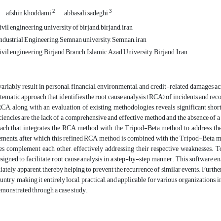
2
3
afshin khoddami
abbasali sadeghi
il engineering, university of birjand, birjand, iran
ndustrial Engineering, Semnan university, Semnan, iran
vil engineering, Birjand Branch, Islamic Azad University, Birjand, Iran
ariably result in personal, financial, environmental, and credit-related damages ac
stematic approach that identifies the root cause analysis (RCA) of incidents and r
RCA, along with an evaluation of existing methodologies, reveals significant shor
iencies are the lack of a comprehensive and effective method and the absence of a 
ach that integrates the RCA method with the Tripod-Beta method to address the 
lements, after which this refined RCA method is combined with the Tripod-Beta me
s complement each other, effectively addressing their respective weaknesses. To
signed to facilitate root cause analysis in a step-by-step manner. This software ena
ately apparent, thereby helping to prevent the recurrence of similar events. Further
untry, making it entirely local, practical, and applicable for various organizations 
emonstrated through a case study.