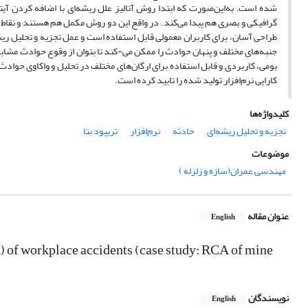
شده است. به‌این‌صورت که ابتدا روش آنالیز علل ریشه‌ای با اضافه کردن آی
گرافیکی و بصری هم پیدا می‌کند. در واقع این دو روش مکمل هم هستند و نقاط
طراحی آسان، برای کاربران معمولی قابل استفاده است و عمل تجزیه و تحلیل ریشه
جنبه‌های مختلف و پنهان حوادث را ممکن می-کند تا بتوان از وقوع حوادث مشابه
بومی، کاربردی و قابل استفاده برای ارگان‌های مختلف در تحلیل و واکاوی حواد
کارایی نرم‌افزار تولید شده را تایید کرده است.
کلیدواژه‌ها
تجزیه و تحلیل ریشه‌ای
حادثه
نرم‌افزار
تریپود بتا
موضوعات
مهندسی عمران(سازه و زلزله )
عنوان مقاله
English
A) of workplace accidents (case study: RCA of mine
نویسندگان
English