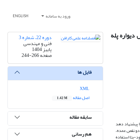
ورود به سامانه
ENGLISH
 دیواره پله
دوره 22، شماره 3
فنی و مهندسی
پاییز 1404
صفحه
244-266
فایل ها
XML
اصل مقاله
1.42 M
سابقه مقاله
ا پیشنهاد دهد
 دو نقص عمده،
هم رسانی
د-بتا استفاده