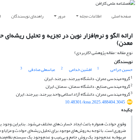
صفحه اصلی
اطلاعات مجله
مرور
راهنمای نویسندگان
ا
ارائه الگو و نرم‌افزار نوین در تجزیه و تحلیل ریشه‌ای
معدن)
نوع مقاله : مقاله پژوهشی (کاربردی)
نویسندگان
3
2
1
حسین جراحی
افشین خدامی
عباسعلی صادقی
1
گروه مهندسی عمران، دانشگاه بیرجند، بیرجند، ایران
2
گروه مهندسی صنایع، دانشگاه سمنان، سمنان، ایران
3
گروه مهندسی عمران، دانشگاه آزاد اسلامی واحد بیرجند، بیرجند، ایران
10.48301/kssa.2025.488404.3045
چکیده
وقوع حوادث همواره باعث ایجاد خسارت‌های مختلف می‌شود. بنابراین وجود ی
ضروری است. با توجه به روش‌های موجود برای تحلیل ریشه‌ای حوادث و مزایا
مربوط به عدم وجود یک روش جامع و بی‌عیب و عدم وجود یک سیستم نظام‌مند اس