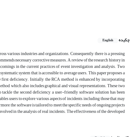
چکیده
English
ross various industries and organizations. Consequently, there is a pressing
ecommends necessary corrective measures. A review of the research history in
tcomings in the current practices of event investigation and analysis. Two
systematic system that is accessible to average users. This paper proposes a
first deficiency. Initially, the RCA method is enhanced by incorporating
thod, which also includes graphical and visual representations. These two
 tackle the second deficiency, a user-friendly software solution has been
bles users to explore various aspects of incidents, including those that may
more, the software is tailored to meet the specific needs of ongoing projects
involved in the analysis of real incidents. The effectiveness of the developed