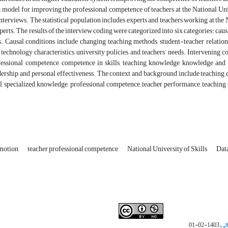
 a model for improving the professional competence of teachers at the National Un
terviews. The statistical population includes experts and teachers working at the 
perts. The results of the interview coding were categorized into six categories: causa
. Causal conditions include changing teaching methods, student-teacher relation
echnology characteristics, university policies, and teachers’ needs. Intervening co
fessional competence, competence in skills, teaching knowledge, knowledge and aw
dership, and personal effectiveness. The context and background include teaching
ll, specialized knowledge, professional competence, teacher performance, teachin
motion
teacher professional competence
National University of Skills
Dat
لی
1403-02-01