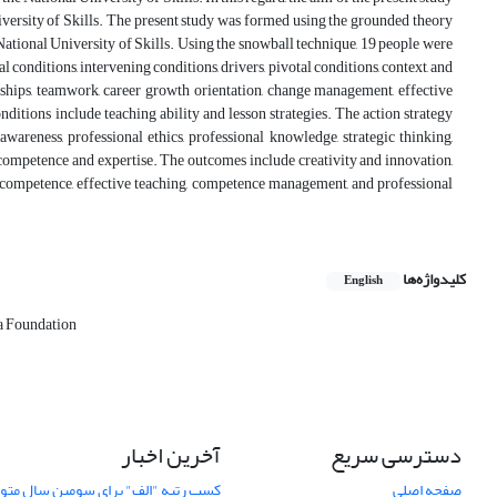
iversity of Skills. The present study was formed using the grounded theory
National University of Skills. Using the snowball technique, 19 people were
l conditions, intervening conditions, drivers, pivotal conditions, context, and
ships, teamwork, career growth orientation, change management, effective
nditions include teaching ability and lesson strategies. The action strategy
areness, professional ethics, professional knowledge, strategic thinking,
 competence and expertise. The outcomes include creativity and innovation,
g competence, effective teaching, competence management, and professional
کلیدواژه‌ها
English
a Foundation
دسترسی سریع
آخرین اخبار
صفحه اصلی
کسب رتبه "الف" برای سومین سال متوا