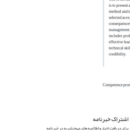
is to present
method and in
selected as ex
consequences
management, t
includes pro
effective lea
technical ski
credibility.
Competence pro
اشتراک خبرنامه
برای دریافت اخبار و اطلاعیه های مهم نشریه در خبرنامه