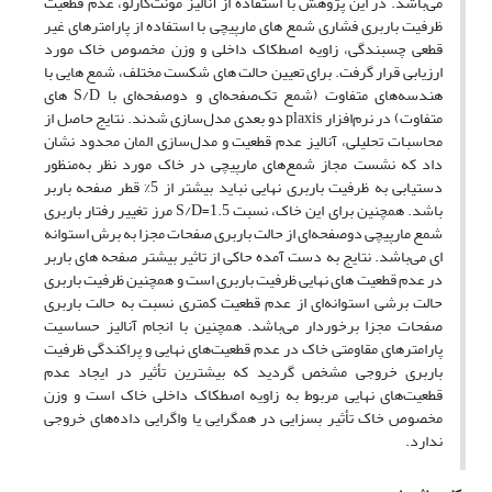
می‌باشد. در این پژوهش با استفاده از آنالیز مونت‌کارلو، عدم قطعیت
ظرفیت باربری فشاری شمع های مارپیچی با استفاده از پارامترهای غیر
قطعی چسبندگی، زاویه اصطکاک داخلی و وزن مخصوص خاک مورد
ارزیابی قرار گرفت. برای تعیین حالت های شکست مختلف، شمع هایی با
هندسه‌های متفاوت (شمع تک‌صفحه‌ای و دوصفحه‌ای با S/D های
متفاوت) در نرم‌افزار plaxis دو بعدی مدل‌سازی شدند. نتایج حاصل از
محاسبات تحلیلی، آنالیز عدم قطعیت و مدل‌سازی المان محدود نشان
داد که نشست مجاز شمع‌های مارپیچی در خاک مورد نظر به‌منظور
دستیابی به ظرفیت باربری نهایی نباید بیشتر از 5% قطر صفحه باربر
باشد. همچنین برای این خاک، نسبت S/D=1.5 مرز تغییر رفتار باربری
شمع مارپیچی دوصفحه‌ای از حالت باربری صفحات مجزا به برش استوانه
ای می‌باشد. نتایج به دست آمده حاکی از تاثیر بیشتر صفحه های باربر
در عدم قطعیت های نهایی ظرفیت باربری است و همچنین ظرفیت باربری
حالت برشی استوانه‌ای از عدم قطعیت کمتری نسبت به حالت باربری
صفحات مجزا برخوردار می‌باشد. همچنین با انجام آنالیز حساسیت
پارامترهای مقاومتی خاک در عدم قطعیت‌های نهایی و پراکندگی ظرفیت
باربری خروجی مشخص گردید که بیشترین تأثیر در ایجاد عدم
قطعیت‌های نهایی مربوط به زاویه اصطکاک داخلی خاک است و وزن
مخصوص خاک تأثیر بسزایی در همگرایی یا واگرایی داده‌های خروجی
ندارد.