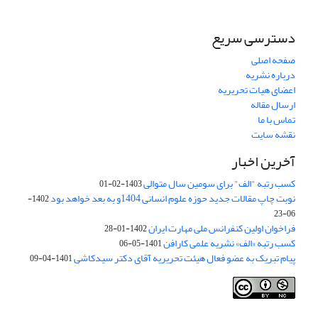
دسترسی سریع
صفحه اصلی
درباره نشریه
اعضای هیات تحریریه
ارسال مقاله
تماس با ما
نقشه سایت
آخرین اخبار
کسب رتبه "الف" برای سومین سال متوالی
1403-02-01
نوبت چاپ مقالات جدید حوزه علوم انسانی 1404و به بعد خواهد بود
1402-
06-23
فراخوان اولین کنفرانس ملی مهارت ایران
1402-01-28
کسب رتبه «الف» نشریه علمی کارافن
1401-05-06
پیام تبریک به عضو فعال هیئت تحریریه آقای دکتر سیدکاشی
1401-04-09