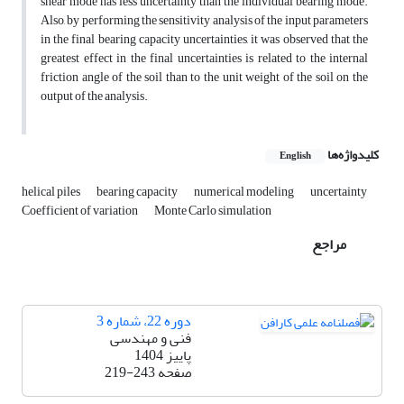
shear mode has less uncertainty than the individual bearing mode.
Also, by performing the sensitivity analysis of the input parameters
in the final bearing capacity uncertainties, it was observed that the
greatest effect in the final uncertainties is related to the internal
friction angle of the soil than to the unit weight of the soil on the
output of the analysis.
کلیدواژه‌ها
English
helical piles
bearing capacity
numerical modeling
uncertainty
Coefficient of variation
Monte Carlo simulation
مراجع
دوره 22، شماره 3
فنی و مهندسی
پاییز 1404
صفحه
219-243