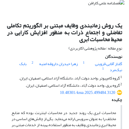
یک روش زمانبندی وظایف مبتنی بر الگوریتم تکاملی
تفاضلی و اجتماع ذرات به منظور افزایش کارایی در
محیط محاسبات ابری
نوع مقاله : مقاله پژوهشی (کاربردی)
نویسندگان
2
1
گلناز آقایی قزوینی
زهرا حیدران داروقه امنیه
بابک
1
نیک‌مرد
1
گروه کامپیوتر، واحد دولت آباد، دانشگاه آزاد اسلامی، اصفهان، ایران.
2
گروه برق، واحد دولت آباد، دانشگاه آزاد اسلامی، اصفهان، ایران.
10.48301/kssa.2025.499484.3120
چکیده
محاسبات ابری یک روند جدید در محاسبات اینترنت بوده که منابع
مختلف را به عنوان سرویس ارائه می‌نماید. یکی از چالش‌های اساسی در
محیط ابری زمانبندی وظایف به منظور استفاده بهینه از خدمات مبتنی بر