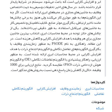
ابر و افزایش کارایی است که باعث می‌شود سیستم در شرایط پایدار
قرار داشته باشد. در سال‌های اخیر تحقیقات وسیعی به جهت اختصاص
وظایف به ماشین‌های مجازی در محیط‌های ابری ارائه شده است. اگر چه
این الگوریتم‌ها به طور موثری کار می‌کنند ولی هنوز به برخی چالش‌ها
مانند تاخیر ارتباطی، بکارگیری موثر منابع، قابلیت‌اطمینان و تخصیص کار
به ماشین‌های غیر‌قابل استفاده، به طور دقیقی نپرداخته‌اند. یکی از
چالش‌های حائز توجه در محیط محاسبات ابری، انتخاب بهترین ماشین
مجازی برای هر وظیفه با هدف افزایش کارایی و کاهش هزینه است. در
این مقاله، راهکاری به نام PSODE به منظور زمان‌بندی وظایف با
بکارگیری الگوریتم‌های تفاضل تکاملی و الگوریتم اجتماع ذرات با هدف
افزایش کارایی در محیط محاسبات ابری ارائه شده است. به منظور
ارزیابی، راهکار پیشنهادی با الگوریتم تفاضلات تکاملی (DE) و الگوریتم
هوش ازدحامی ذرات (PSO) مقایسه گردید. نتایج ارزیابی برای 1000
وظیفه، حاکی از کاهش زمان پاسخ‌دهی نسبت به روش‌های مذکور است.
کلیدواژه‌ها
محاسبات ابری
زمانبندی وظایف
افزایش کارایی
الگوریتم تکاملی
تفاضلی
الگوریتم اجتماع ذرات
موضوعات
شبکه