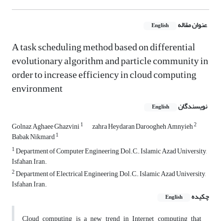
عنوان مقاله
English
A task scheduling method based on differential
evolutionary algorithm and particle community in
order to increase efficiency in cloud computing
environment
نویسندگان
English
1
2
Golnaz Aghaee Ghazvini
zahra Heydaran Daroogheh Amnyieh
1
Babak Nikmard
1
Department of Computer Engineering, Dol.C., Islamic Azad University,
Isfahan, Iran.
2
Department of Electrical Engineering, Dol.C., Islamic Azad University,
Isfahan, Iran.
چکیده
English
Cloud computing is a new trend in Internet computing that