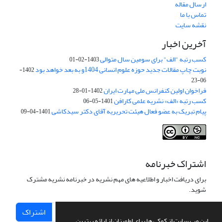
ارسال مقاله
تماس با ما
نقشه سایت
آخرین اخبار
کسب رتبه "الف" برای سومین سال متوالی
1403-02-01
نوبت چاپ مقالات جدید حوزه علوم انسانی 1404و به بعد خواهد بود
1402-
06-23
فراخوان اولین کنفرانس ملی مهارت ایران
1402-01-28
کسب رتبه «الف» نشریه علمی کارافن
1401-05-06
پیام تبریک به عضو فعال هیئت تحریریه آقای دکتر سیدکاشی
1401-04-09
اشتراک خبرنامه
برای دریافت اخبار و اطلاعیه های مهم نشریه در خبرنامه نشریه مشترک
شوید.
اشتراک
این وب سایت از کوکی ها برای اطمینان از ارائه بهترین