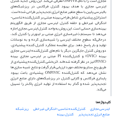
مجازی است را با نامONPIVIC معرفی می‌کند. این روش جدید کنترل
اینرسی مجازی با هدف بهبود کنترل فرکانس در ریزشبکه‌های
بااینرسی پایین با سطح متغیر منابع انرژی تجدیدپذیر طراحی شده است.
استراتژی پیشنهادی شامل طراحی بهینه مبتنی بر کنترل‌کننده تناسبی-
انتگرالی غیرخطی و حلقه کنترل اینرسی مجازی از طریق الگوریتم
بهینه‌سازی حسابی است. این روش به واحد کنترل اینرسی مجازی اجازه
می‌دهد تا سیستم ذخیره‌سازی انرژی مبتنی بر اینورتر را کنترل کند،
درحالی‌که سطوح مختلف اینرسی را شبیه‌سازی کرده و به نوسانات
تولید و بار پاسخ دهد. برای مقایسه عملکرد کنترل کننده پیشنهادی،
دو روش کنترل جایگزین دیگر با نام های کنترل‌کننده اینرسی مجازی
بهینه (OVIC) و کنترل‌کننده PI مبتنی بر اینرسی مجازی بهینه
(PIVIC)نیز در نظر گرفته شده‌اند. اثربخشی کنترل‌کننده پیشنهادی از
طریق پنج سناریو مختلف مورد ارزیابی قرار گرفت و نتایج شبیه سازی ها
نشان می‌دهد که کنترل‌کننده ONPIVIC پیشنهادی باعث بهبود
پایداری فرکانس و کارایی کنترل در ریزشبکه‌های دارای منابع انرژی
تجدیدپذیر شده و گذار به استفاده از تولید انرژی پاک‌تر را تسهیل
می‌کند.
کلیدواژه‌ها
اینرسی مجازی
کنترل‌کننده تناسبی-انتگرالی غیرخطی
ریزشبکه‌
منابع انرژی تجدیدپذیر
کنترل بهینه