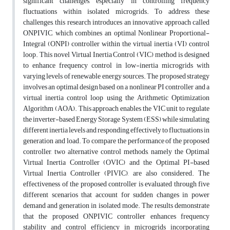
significant challenges, especially in controlling frequency
fluctuations within isolated microgrids. To address these
challenges, this research introduces an innovative approach called
ONPIVIC, which combines an optimal Nonlinear Proportional-
Integral (ONPI) controller within the virtual inertia (VI) control
loop. This novel Virtual Inertia Control (VIC) method is designed
to enhance frequency control in low-inertia microgrids with
varying levels of renewable energy sources. The proposed strategy
involves an optimal design based on a nonlinear PI controller and a
virtual inertia control loop using the Arithmetic Optimization
Algorithm (AOA). This approach enables the VIC unit to regulate
the inverter-based Energy Storage System (ESS) while simulating
different inertia levels and responding effectively to fluctuations in
generation and load. To compare the performance of the proposed
controller, two alternative control methods, namely the Optimal
Virtual Inertia Controller (OVIC) and the Optimal PI-based
Virtual Inertia Controller (PIVIC), are also considered. The
effectiveness of the proposed controller is evaluated through five
different scenarios that account for sudden changes in power
demand and generation in isolated mode. The results demonstrate
that the proposed ONPIVIC controller enhances frequency
stability and control efficiency in microgrids incorporating