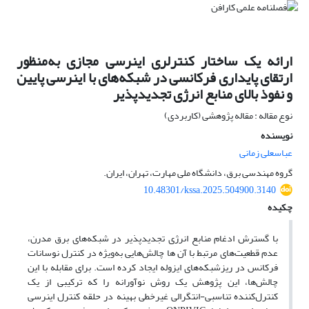
ارائه یک ساختار کنترلری اینرسی مجازی به‌منظور
ارتقای پایداری فرکانسی در شبکه‌های با اینرسی پایین
و نفوذ بالای منابع انرژی تجدیدپذیر
نوع مقاله : مقاله پژوهشی (کاربردی)
نویسنده
عباسعلی زمانی
گروه مهندسی برق، دانشگاه ملی مهارت، تهران، ایران.
10.48301/kssa.2025.504900.3140
چکیده
با گسترش ادغام منابع انرژی تجدیدپذیر در شبکه‌های برق مدرن،
عدم قطعیت‌های مرتبط با آن ها چالش‌هایی به‌ویژه در کنترل نوسانات
فرکانس در ریزشبکه‌های ایزوله ایجاد کرده است. برای مقابله با این
چالش‌ها، این پژوهش یک روش نوآورانه را که ترکیبی از یک
کنترل‌کننده تناسبی-انتگرالی غیرخطی بهینه در حلقه کنترل اینرسی