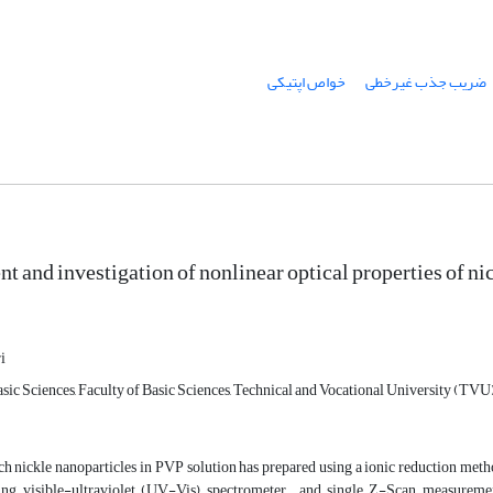
ضریب جذب غیرخطی
خواص اپتیکی
 and investigation of nonlinear optical properties of ni
i
ic Sciences, Faculty of Basic Sciences, Technical and Vocational University (TVU),
rch nickle nanoparticles in PVP solution has prepared using a ionic reduction meth
ng visible-ultraviolet (UV-Vis) spectrometer , and single Z-Scan measurement 