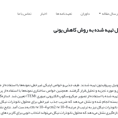
رسال مقاله
داوران
تعهدنامه ها
اخبار
تماس با ما
کل تهیه شده به روش کاهش یونی
ونیل پیرولیدون تهیه شدند. طیف جذبی و خواص اپتیکی غیر‌خطی نمونه‌ها با استفاده از
UV-Vi)، و دستگاه روبش تک-محوری (Z-Scan) اندازه‌گیری و مورد تجزیه و تحلیل قرار گرفتند. همچنین خواص ساختاری نمونه‌ها با استف
(XRD) و تحلیل کمی داده ها مورد بررسی قرار گرفت. اندازه و شکل نانوذرات تهیه شده با استفاده از 
یزر موج پیوسته در طول موج nm 532 برای روزنه باز و بسته انجام شده و نشان می‌دهد که ضریب جذب غیر‌خطی برای محلول نانوذ
شکست غیرخطی آن منفی است. مقادیر ضرایب شکست و جذب غیرخطی محلول نانوذرات نیکل نیز به ترتیب از 
ازه‌گیری نشان می‌دهد که محلول نانوذرات نیکل می‌تواند انتخاب خوبی برای کاربردهای 