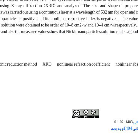
d using X-ray diffraction (XRD) and analyzed. The size and shape of prepar
was carried out using a continuous laser at a wavelength of 532 nm for open and cl
oparticles is positive and its nonlinear refractive index is negative. . The valu
 solution were obtained to be order of 10-8 cm2/w and 10-4 cm/w, respectively. T
nd also the measured values show that Nickle nanoparticles solution can be a good 
onic reduction method
XRD
nonlinear refraction coefficient
nonlinear abs
لی
1403-02-01
نوبت چاپ مقالات جدید حوزه علوم انسانی 1404و به بعد