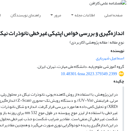
صفحه اصلی
اطلاعات مجله
مرور
راهنمای نویسندگان
ا
اندازه‌گیری و بررسی خواص اپتیکی غیرخطی نانوذرات نی
نوع مقاله : مقاله پژوهشی (کاربردی)
نویسنده
اسماعیل شهریاری
گروه آموزشی علوم پایه، دانشگاه ملی مهارت، تهران، ایران.
10.48301/kssa.2023.379349.2399
چکیده
در این پژوهش، با استفاده از روش کاهنده یونی، نانوذرات نیکل در محلول پلی 
مرئی – فرابنفش (s
غیر‌خطی با استفاده از ل
در این اندازه‌گیری پدیده خودواگرایی نوری صورت می‌گیرد و همچنین مقادیر اند