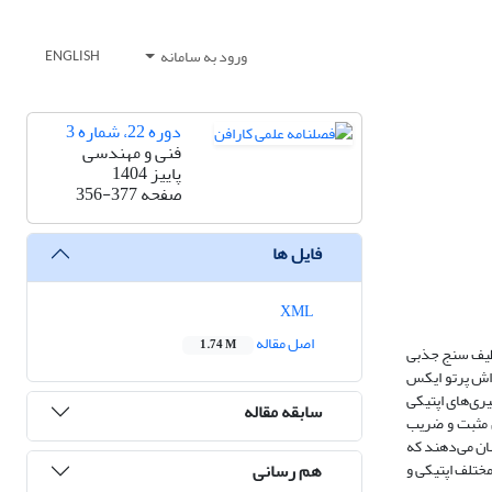
ورود به سامانه
ENGLISH
دوره 22، شماره 3
فنی و مهندسی
پاییز 1404
صفحه
356-377
فایل ها
XML
اصل مقاله
1.74 M
 طیف سنج جذبی
اده از پراش پرتو ایکس
تصویر میکروسکوپ الکترونی عبوری (TEM) تعیین شد. اندازه‌گیری‌های اپتیکی
سابقه مقاله
رات نیکل مثبت و ضریب
مرتبه cm2/w 10-8 و cm/w 10-4 به‌دست آمد. نتایج نشان می‌دهند که
هم رسانی
مختلف اپتیکی و