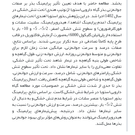
بخشد. مطالعه حاضر با هدف تعیین تأثیر پرایمینگ بذر بر صفات
جوانه‌زنی بذر گیاه دارویی استویا (ژنوتیپ هندی) تحت تنش خشکی در
سال 1402 اجرا شد. در این پژوهش بذور استویا (هندی) تحت تیمارهای
پرایمینگ (عدم پرایمینگ (شاهد)، هیدروپرایمینگ، سلنیت، سلنات و
فورکلرفنورون) و سطوح تنش خشکی (صفر، 5/2-، 5- و 10- بار با
استفاده از پلی‌اتیلن گلیکول 6000) به‌صورت آزمایش فاکتوریل در قالب
طرح پایه کاملاً تصادفی در سه تکرار بررسی شدند. براساس نتایج،
صفات درصد و سرعت جوانه‌زنی، میانگین مدت زمان لازم برای
جوانه‌زنی و متوسط جوانه‌زنی روزانه، ارزش جوانه-زنی، طول گیاهچه و
شاخص طولی بنیه گیاهچه در تیمار شاهد تحت تأثیر تنش خشکی،
تفاوت معنی‌داری را با سایر تیمارها نشان داد. تحت تأثیر سطوح تنش
خشکی پارامترهای جوانه‌زنی، شامل درصد، سرعت و ارزش جوانه‌زنی،
طول گیاهچه و شاخص طولی بنیه گیاهچه کاهش یافت، اعمال پرایمینگ
بذر تا حدی از شدت تنش خشکی بر خصوصیات مورد مطالعه گیاه
دارویی استویا در شرایط تنش خشکی کاست. بر اساس نتایج، پرایمینگ
بذور استویا با عنصر سلنات در شرایط عدم تنش خشکی و به دنبال آن
تنش 5/2- بار، بیشترین درصد، سرعت و ارزش جوانه‌زنی را نسبت به
سایر تیمارها نشان داد. درنتیجه، پیش‌تیمارهای پرایمینگ و
هیدروپرایمینگ می‌توانند به‌عنوان روش‌های مؤثر برای بهبود جوانه‌زنی
بذرها عمل کنند.