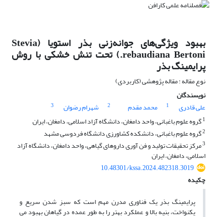
بهبود ویژگی‌های جوانه‌زنی بذر استویا (Stevia
rebaudiana Bertoni.) تحت تنش خشکی با روش
پرایمینگ بذر
نوع مقاله : مقاله پژوهشی (کاربردی)
نویسندگان
3
2
1
علی قادری
محمد مقدم
شهرام رضوان
1
گروه علوم باغبانی، واحد دامغان، دانشگاه آزاد اسلامی، دامغان، ایران
2
گروه علوم باغبانی، دانشکده کشاورزی دانشگاه فردوسی مشهد
3
مرکز تحقیقات تولید و فن آوری داروهای گیاهی، واحد دامغان، دانشگاه آزاد
اسلامی، دامغان، ایران
10.48301/kssa.2024.482318.3019
چکیده
پرایمینگ بذر یک فناوری مدرن مهم است که سبز شدن سریع و
یکنواخت، بنیه بالا و عملکرد بهتر را به طور عمده در گیاهان بهبود می