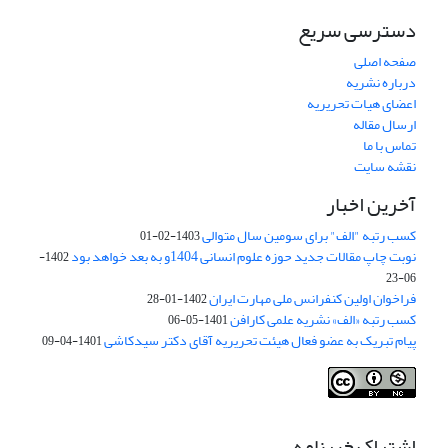
دسترسی سریع
صفحه اصلی
درباره نشریه
اعضای هیات تحریریه
ارسال مقاله
تماس با ما
نقشه سایت
آخرین اخبار
کسب رتبه "الف" برای سومین سال متوالی
1403-02-01
نوبت چاپ مقالات جدید حوزه علوم انسانی 1404و به بعد خواهد بود
1402-
06-23
فراخوان اولین کنفرانس ملی مهارت ایران
1402-01-28
کسب رتبه «الف» نشریه علمی کارافن
1401-05-06
پیام تبریک به عضو فعال هیئت تحریریه آقای دکتر سیدکاشی
1401-04-09
اشتراک خبرنامه