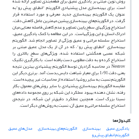
روش نوین مبتنی بر یادگیری عمیق برای قطعه‌بندی تصاویر ارائه شده
است. برای بهینه‌سازی مدل پیشنهادی الگوریتم "انطباقِ پیشِ رو"به
عنوان یک الگوریتم بهینه‌سازی جدید معرفی و مورد استفاده قرار
گرفت. در الگوریتم‌های بهینه‌سازی پیشین مهم­ترین عامل کاهش دقت،
استخراج ویژگی­های سطح پایین تصاویر و عدم کاهش فاصله معنایی میان
ادراک انسان و این ویژگی­هاست. در این مطالعه با کمک یادگیری عمیق،
استخراج سلسله مراتبی و عمیق ویژگی از تصاویر انجام شد. الگوریتم
بهینه‌سازی "انطباقِ پیشِ رو"، که در آن از یک مدل عمیق مبتنی بر
شبکه عصبی همگشتی استفاده شده، ویژگی‌های سطح بالاتری را
استخراج کرده و به دقت مطلوبی دست یافته است. با بکارگیری تکنیک
Nestrov در محاسبه گرادیان توسط الگوریتم پیشنهادی بهترین نتیجه
یعنی دقت 1/91 برای معیار شباهت دایس بدست آمد. برتری دیگر این
الگوریتم نسبت به سایر روش­ها، استفاده از محاسبات غیر پیچیده است.
مقایسه الگوریتم بهینه‌سازی پیشنهادی با سایر روش‌های معمول بکار
رفته، نشان دهنده بهبود عملکرد این شبکه بر روی مجموعه داده‌های
نسبتا بزرگ است. همچنین عملکرد دقیق‌ترِ این شبکه، در نتیجه‌ی
استخراج سلسله مراتبی و عمیق آن، نسبت به روش‌های دیگر است.
کلیدواژه‌ها
یادگیری عمیق
بهینه‌سازی
الگوریتم‌های بهینه‌سازی
مدل‌های عمیق
الگوریتم انطباق پیشِ‌رو