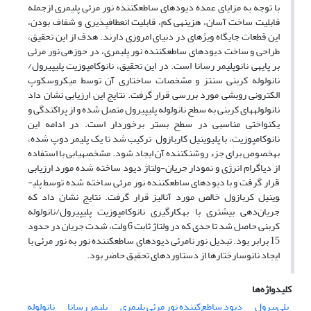
با توجه به مزایای عمده دیودهای ساطع­کننده نور مرئی پلیمری از­جمله
قابلیت ساخت آسان، هزینه­ی کم، قابلیت انعطاف­پذیری و شفاف بودن،
این قطعات جایگاه ویژه­ای در دنیای امروزی دارند. هدف از این تحقیق،
طراحی و ساخت دیودهای ساطع­کننده نور پلیمری، در حوزه­ی نور مرئی
بر پایه­­ی نانو­پلیمر رسانا است. در این تحقیق، نانوکامپوزیت پلی­پیرول/
نانولوله کربنی سنتز و مشخصات ساختاری آن توسط میکروسکوپ
الکترونی روبشی مورد بررسی قرار گرفت. نتایج این ارزیابی نشان داد
نانولوله­های کربنی به سطح نانولوله پلی­پیرول متصل شده و از پراکندگی و
یکنواختی مناسبی در سطح بستر برخوردار است. در ادامه این
نانوکامپوزیت، با پلی­وینیل کاربازول ترکیب شد تا یک پلیمر دوپ شده،
به­خصوص برای جزء روشن­کننده آن ایجاد شود. مشخصه­یابی با استفاده
از دیاگرام انرژی و نمودار جریان-ولتاژ دیود ساخته شده مورد ارزیابی
قرار گرفت و با دیودهای ساطع­کننده نور مرئی ساخته شده توسط پلی­
وینیل کربازول خالص مورد آنالیز قرار گرفت. نتایج نشان داد که
جریان‌دهی بیشتری با به­کارگیری نانوکامپوزیت پلی­پیرول/نانولوله
کربنی حاصل شد تا حدی که در ولتاژ ثابت 6 ولت، شدت جریان در حدود
15 برابر بود. تبدیل نور نامرئی
دیودهای ساطع­کننده نور
به نور مرئی با
ایجاد نانوسارختارها از دستاوردهای تحقیق حاضر بود.
کلیدواژه‌ها
پلی‌پیرول
دیود ساطع‌کننده نور مرئی پلیمری
پلیمر رسانا
نانو‌لوله