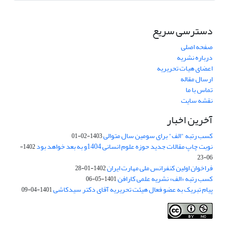
دسترسی سریع
صفحه اصلی
درباره نشریه
اعضای هیات تحریریه
ارسال مقاله
تماس با ما
نقشه سایت
آخرین اخبار
کسب رتبه "الف" برای سومین سال متوالی
1403-02-01
نوبت چاپ مقالات جدید حوزه علوم انسانی 1404و به بعد خواهد بود
1402-
06-23
فراخوان اولین کنفرانس ملی مهارت ایران
1402-01-28
کسب رتبه «الف» نشریه علمی کارافن
1401-05-06
پیام تبریک به عضو فعال هیئت تحریریه آقای دکتر سیدکاشی
1401-04-09