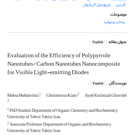
کربنی
پلی‌وینیل کربازول
موضوعات
ساخت و تولید
عنوان مقاله
English
Evaluation of the Efficiency of Polypyrrole
Nanotubes/ Carbon Nanotubes Nanocomposite
for Visible Light-emitting Diodes
نویسندگان
English
1
2
Mahsa Mahdavinia
Gholamreza Kiani
Ayub Karimzad Ghavidel
3
1
PhD Student, Department of Organic Chemistry and Biochemistry,
University of Tabriz, Tabriz, Iran.
2
Associate Professor, Department of Organic and Biochemistry,
University of Tabriz, Tabriz, Iran.