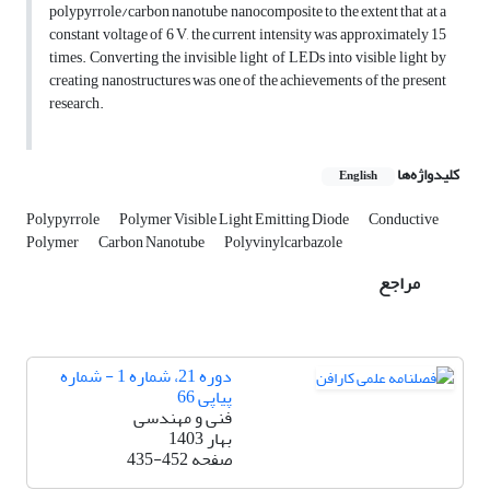
polypyrrole/carbon nanotube nanocomposite to the extent that at a
constant voltage of 6 V, the current intensity was approximately 15
times. Converting the invisible light of LEDs into visible light by
creating nanostructures was one of the achievements of the present
research.
کلیدواژه‌ها
English
Polypyrrole
Polymer Visible Light Emitting Diode
Conductive
Polymer
Carbon Nanotube
Polyvinylcarbazole
مراجع
دوره 21، شماره 1 - شماره
پیاپی 66
فنی و مهندسی
بهار 1403
صفحه
435-452