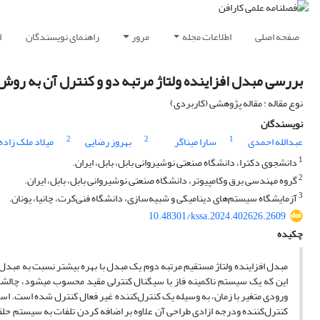
صفحه اصلی
اطلاعات مجله
مرور
راهنمای نویسندگان
ا
بررسی مبدل افزاینده ولتاژ مرتبه دو و کنترل آن به روش
نوع مقاله : مقاله پژوهشی (کاربردی)
نویسندگان
2
2
1
عبدالله احمدی
سارا میناگر
بهروز رضایی
میلاد ملک زاده
1
دانشجوی دکترا، دانشگاه صنعتی نوشیروانی بابل، بابل، ایران.
2
گروه مهندسی برق وکامپیوتر، دانشگاه صنعتی نوشیروانی بابل، بابل، ایران.
3
آزمایشگاه سیستم‌های دینامیکی و شبیه‌سازی، دانشگاه فنی‌کرت، چانیا، یونان.
10.48301/kssa.2024.402626.2609
چکیده
مبدل افزاینده ولتاژ مستقیم مرتبه دوم یک مبدل با بهره بیشتر نسبت به مبدل ا
این که یک سیستم ناکمینه فاز با سیگنال کنترلی مقید محسوب می­شود، چالش­های
ورودی متغیر با زمان، به وسیله یک کنترل‌کننده غیر فعال کنترل شده است. اس
کنترل‌کننده ودرجه ازادی طراحی آن علاوه بر اضافه کردن تلفات به سیستم حلقه ب