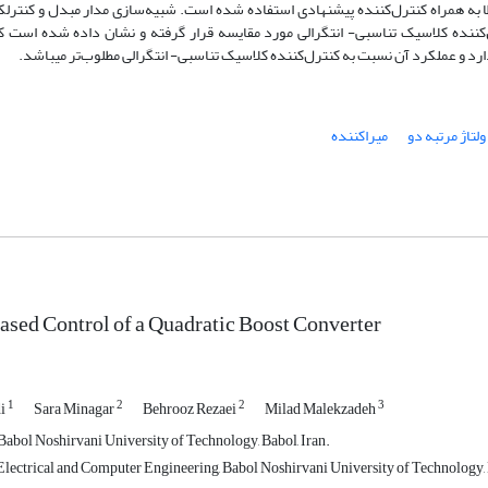
خطا به همراه کنترل‌کننده پیشنهادی استفاده شده است. شبیه‌سازی مدار مبدل و کنترل­ک
‌کننده کلاسیک تناسبی- انتگرالی مورد مقایسه قرار گرفته و نشان داده شده است ک
‌دارد و عملکرد آن نسبت به کنترل‌کننده کلاسیک تناسبی- انتگرالی مطلوب‌تر می­باشد.
لتاژ مرتبه دو
میراکننده
ased Control of a Quadratic Boost Converter
1
2
2
3
di
Sara Minagar
Behrooz Rezaei
Milad Malekzadeh
Babol Noshirvani University of Technology, Babol, Iran.
lectrical and Computer Engineering, Babol Noshirvani University of Technology, B