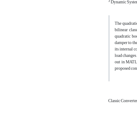
3
Dynamic Systems
The quadratic
bilinear clas
quadratic boo
damper to the
its internal 
load changes,
out in MATLA
proposed cont
Classic Converte