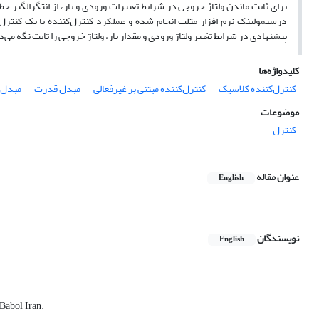
برای ثابت ماندن ولتاژ خروجی در شرایط تغییرات ورودی و بار، از انتگرال­گیر 
درسیمولینک نرم افزار متلب انجام شده و عملکرد کنترل‌کننده با یک کنترل
پیشنهادی در شرایط تغییر ولتاژ ورودی و مقدار بار، ولتاژ خروجی را ثابت نگه می
کلیدواژه‌ها
کنترل‌کننده کلاسیک
کنترل‌کننده مبتنی بر غیرفعالی
مبدل قدرت
مبدل و
موضوعات
کنترل
عنوان مقاله
English
نویسندگان
English
abol, Iran.