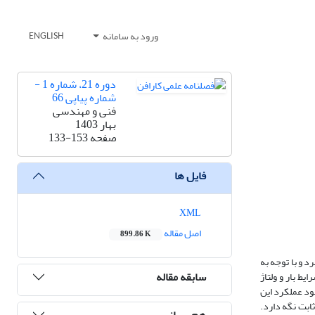
ورود به سامانه
ENGLISH
دوره 21، شماره 1 -
شماره پیاپی 66
فنی و مهندسی
بهار 1403
صفحه
133-153
فایل ها
XML
اصل مقاله
899.86 K
د و با توجه به
سابقه مقاله
ط بار و ولتاژ
ود عملکرد این
ثابت نگه دارد.
هم رسانی