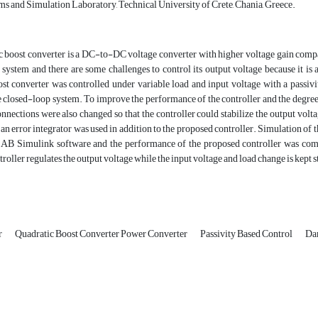
 and Simulation Laboratory, Technical University of Crete, Chania, Greece.
 boost converter is a DC-to-DC voltage converter with higher voltage gain compar
s system and there are some challenges to control its output voltage because it i
st converter was controlled under variable load and input voltage with a passivi
 closed-loop system. To improve the performance of the controller and the degree o
connections were also changed so that the controller could stabilize the output volt
 an error integrator was used in addition to the proposed controller. Simulation of 
B Simulink software and the performance of the proposed controller was compar
roller regulates the output voltage while the input voltage and load change is kept s
r
Quadratic Boost Converter Power Converter
Passivity Based Control
Da