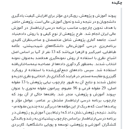
چکیده
پیوند آموزش و پژوهش، رویکردی مؤثر برای افزایش کیفیت یادگیری
دانشجویان و در نتیجه رشد و تحول آموزش عالی است. پژوهش حاضر
با هدف تدوین چارچوب مناسب برنامه درسی ارتباط­ساز در آموزش
عالی ایران انجام شد. طرح پژوهش از نوع کیفی و با روش داده‌‌بنیاد
است. جامعه آماری پژوهش شامل متخصصان و صاحب‌نظران کلیدی
برنامه‌ریزی درسی آموزش‌عالی دانشگاه‌های شهیدبهشتی، علّامه
طباطبایی، امیرکبیر و الزهرا می‌باشد‌ که 13 نفر از آنها بر اساس اصل
اشباع نظری با استفاده از روش نمونه‌گیری هدفمند به‌عنوان نمونه
انتخاب شدند. به‌منظور گردآوری داده‌ها از مصاحبه نیمه‌ساختاریافته
استفاده شد. سپس داده‌های جمع‌آوری‌شده با استفاده از رویکرد
گلیزری و مقایسه مستمر در فرایند کدگذاری باز، انتخابی و نظری تجزیه ‌و
تحلیل شدند و نتایج آن به ظهور چارچوب نهایی پژوهش با 13 مقوله
اصلی، 29 مقوله فرعی و 96 مفهوم، پیرامون مقوله محوری با عنوان
«پیوند آموزش و پژوهش» منجر شد. یافته‌ها حاکی از آن بود که
چارچوب برنامه درسی ارتباط­ساز مشتمل بر عناصر، عوامل مؤثر و
پیامدها است که هریک از این مؤلفه‌ها دربرگیرنده چندین مقوله می­
باشد. نتیجه پژوهش نشان داد که ارتباط بین آموزش و پژوهش در
برنامه درسی ارتباط­ساز براساس چارچوب پیشنهادی به رشد و بالندگی
کنشگران آموزشی و پژوهشی، توسعه و پویایی دانشگاه­ها، کاربردی