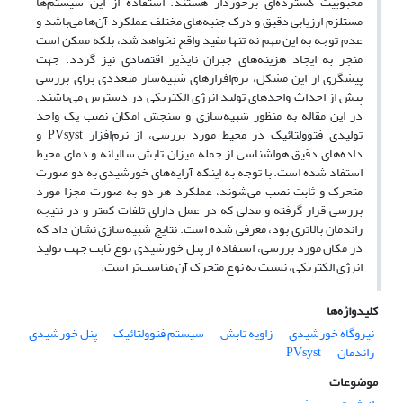
محبوبیت گسترده‌ای برخوردار هستند. استفاده از این سیستم‌ها
مستلزم ارزیابی دقیق و درک جنبه‌های مختلف عملکرد آن‌ها می‌باشد و
عدم توجه به این مهم نه تنها مفید واقع نخواهد شد، بلکه ممکن است
منجر به ایجاد هزینه‌های جبران ناپذیر اقتصادی نیز گردد. جهت
پیشگری از این مشکل، نرم‌افزارهای شبیه‌ساز متعددی برای بررسی
پیش از احداث واحدهای تولید انرژی الکتریکی در دسترس می‌باشند.
در این مقاله به منظور شبیه‌سازی و سنجش امکان نصب یک واحد
تولیدی فتوولتائیک در محیط مورد بررسی، از نرم‌افزار PVsyst و
داده‌های دقیق هواشناسی از جمله میزان تابش سالیانه و دمای محیط
استفاد شده است. با توجه به اینکه آرایه‌های خورشیدی به دو صورت
متحرک و ثابت نصب می‌شوند، عملکرد هر دو به صورت مجزا مورد
بررسی قرار گرفته و مدلی که در عمل دارای تلفات کمتر و در نتیجه
راندمان بالاتری بود، معرفی شده است. نتایج شبیه‌سازی نشان داد که
در مکان مورد بررسی، استفاده از پنل خورشیدی نوع ثابت جهت تولید
انرژی الکتریکی، نسبت به نوع متحرک آن مناسب‌تر است.
کلیدواژه‌ها
نیروگاه خورشیدی
زاویه تابش
سیستم فتوولتائیک
پنل خورشیدی
راندمان
PVsyst
موضوعات