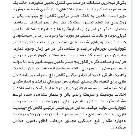
یکی از مهم‌ترین مشکلات در مهندسی کنترل تخمین متغیرهای حالت یک
سیستم دینامیکی با استفاده از داده های اندازه‌گیری شده مخدوش با
نویز است. تخمین به کمک فیلتر ترکیبی کالمن/ اچ بینهایت یکی از
روش‌های قدرتمند تخمین است که یک روش غیر تصادفی می‌باشد.
به‌عبارت‌دیگر در این روش اندازه‌گیری‌ها و متغیرهای مدنظر تخمین
نویزی بوده و اطلاعات دقیقی در مورد آنها وجود ندارد. در سیستم‌های
دینامیکی با نویزهای شدید هیچ تضمینی برای ثابت ماندن مقادیر
کوواریانس نویزهای فرآیند و مشاهده‌گر در طی زمان وجود ندارد،
بنابراین بهتر است که به‌طور پیوسته مقادیر کوواریانس نویزهای
فرآیند و مشاهده‌گر در الگوریتم فیلتر تخمین بهینه تغییر یابد، تا بتواند
تخمین درستی از متغیرهای حالت سیستم ارائه دهد. در این مقاله یک
راهبرد تطبیقی جدید از فیلتر ترکیبی کالمن/ اچ-بینهایت بر پایه منطق
فازی برای تنظیم ماتریس­های کوواریانس نویزهای فرآیند و اندازه‌گیری
ارائه ‌شده است. سیستم فازی در هر مرحله از فرآیند با استفاده از
اختلاف موقعیت و سرعت واقعی بالن و مقدار مشاهده‌ شده توسط
مشاهده‌گر، یک عامل تطبیقی برای بروزرسانی مقادیر ماتریس
کوواریانس تولید می­کند. به این طریق فیلتر ترکیبی کالمن/اچ-بینهایت
فازی می‌تواند متغیرهای حالت سیستم را دقیق‌تر تخمین زده و درنتیجه
همواره مقدار تابع میانگین مجذور مربعات خطای تخمین حداقل
می‌گردد.