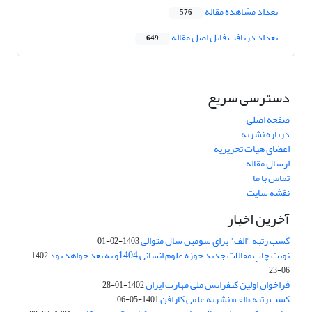
تعداد مشاهده مقاله
576
تعداد دریافت فایل اصل مقاله
649
دسترسی سریع
صفحه اصلی
درباره نشریه
اعضای هیات تحریریه
ارسال مقاله
تماس با ما
نقشه سایت
آخرین اخبار
کسب رتبه "الف" برای سومین سال متوالی
1403-02-01
نوبت چاپ مقالات جدید حوزه علوم انسانی 1404و به بعد خواهد بود
1402-
06-23
فراخوان اولین کنفرانس ملی مهارت ایران
1402-01-28
کسب رتبه «الف» نشریه علمی کارافن
1401-05-06