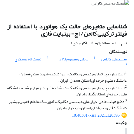
شناسایی متغیرهای حالت یک هوانورد با استفاده از
فیلتر ترکیبی کالمن / اچ- بینهایت فازی
نوع مقاله : مقاله پژوهشی (کاربردی)
نویسندگان
2
1
محمدعلی کاظمی
مجتبی معصوم نژاد
نعمت اله عسکری
3
1
استادیار، دپارتمان مهندسی مکانیک، آموزشکده شهید مفتح همدان،
دانشگاه فنی و حرفه ای استان همدان، ایران .
2
استادیار، دپارتمان مهندسی مکانیک، دانشکده شهید چمران رشت، دانشگاه
فنی و حرفه‌ای استان گیلان، ایران.
3
عضو هیئت علمی، دپارتمان مهندسی مکانیک، آموزشکده امام خمینی بهشهر،
دانشگاه فنی و حرفه ای استان مازندران، ایران .
10.48301/kssa.2021.128396
چکیده