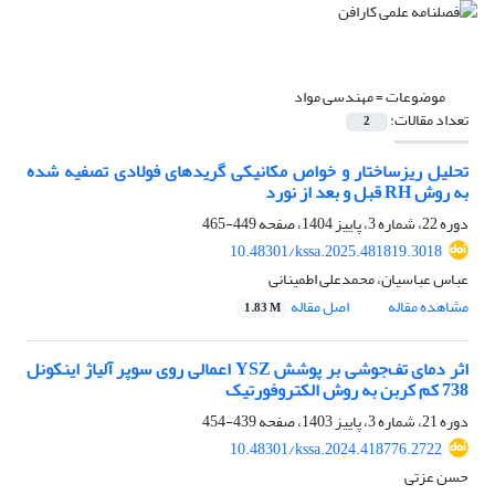
موضوعات =
مهندسی مواد
تعداد مقالات:
2
تحلیل ریزساختار و خواص مکانیکی گریدهای فولادی تصفیه شده
به روش RH قبل و بعد از نورد
دوره 22، شماره 3، پاییز 1404، صفحه
449-465
10.48301/kssa.2025.481819.3018
عباس عباسیان، محمدعلی اطمینانی
مشاهده مقاله
اصل مقاله
1.83 M
اثر دمای تف‌جوشی بر پوشش YSZ اعمالی روی سوپر آلیاژ اینکونل
738 کم کربن به روش الکتروفورتیک
دوره 21، شماره 3، پاییز 1403، صفحه
439-454
10.48301/kssa.2024.418776.2722
حسن عزتی