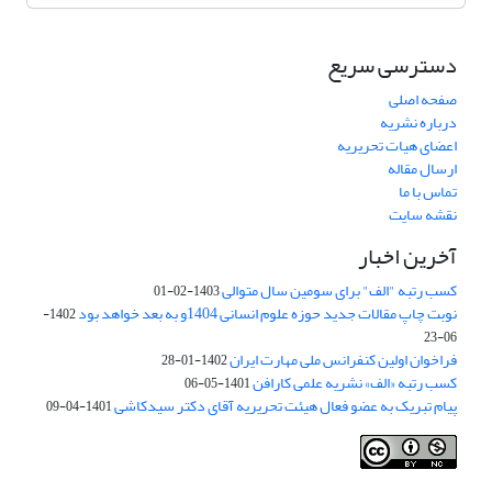
دسترسی سریع
صفحه اصلی
درباره نشریه
اعضای هیات تحریریه
ارسال مقاله
تماس با ما
نقشه سایت
آخرین اخبار
کسب رتبه "الف" برای سومین سال متوالی
1403-02-01
نوبت چاپ مقالات جدید حوزه علوم انسانی 1404و به بعد خواهد بود
1402-
06-23
فراخوان اولین کنفرانس ملی مهارت ایران
1402-01-28
کسب رتبه «الف» نشریه علمی کارافن
1401-05-06
پیام تبریک به عضو فعال هیئت تحریریه آقای دکتر سیدکاشی
1401-04-09