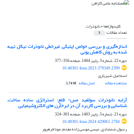
کلیدواژه‌ها =
نانوذرات
تعداد مقالات:
3
اندازه‌گیری و بررسی خواص اپتیکی غیرخطی نانوذرات نیکل تهیه
شده به روش کاهش یونی
دوره 22، شماره 3، پاییز 1404، صفحه
356-377
10.48301/kssa.2023.379349.2399
اسماعیل شهریاری
مشاهده مقاله
اصل مقاله
1.74 M
آرایه نانوذرات سولفید مس- قلع: استراتژی ساده ساخت،
شناسایی و بررسی کاربرد آن در ابرخازن های الکتروشیمیایی
دوره 21، شماره 3، پاییز 1403، صفحه
301-324
10.48301/kssa.2024.429061.2784
رسول شمشادی، عیسی موسی زاده مقدم، مونا فرهپور