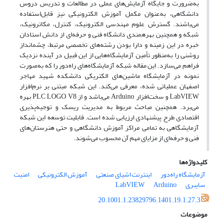
به‌ضرورت و جایگاه آزمایش‌های عملی در مطالعات و تدریس دروس
دانشگاهی، به‌عنوان مکمل آموزش الکترونیکی نیز قابل‌استفاده
می‌باشند. گسترش علوم مهندسی الکترونیک، کنترل، مکاترونیک،
شبکه و همچنین بهره­مندی دانشگاه فنی و حرفه‌­ای از دانش استادان
خبره در این زمینه و دارا بودن رشته­‌های تخصصی مرتبط، چشم­انداز
روشنی را به­‌منظور تأمین آزمایشگاه­‌هایی از این قبیل در آینده نزدیک
فراهم می‌سازد. این مقاله شبکه آزمایشگاه‌­های راه‌­دور را که به‌صورت
نمونه در آزمایشگاه ماشین­‌های الکتریکی دانشکده شهید مهاجر
اصفهان عملیاتی شده، معرفی می‌کند. این شبکه مبتنی بر نرم‌افزار
LabVIEW و سخت‌افزار Arduino می‌باشد و از PLC LOGO V8 بهره
می‌‌برد. همچنین مباحث مربوط به مدیریت ریسک و توجیه‌­پذیری
اقتصادی طرح پیشنهادی ارزیابی شده است. قابلیت توسعه این شبکه
آزمایشگاهی به‌ تمامی مراکز آموزش دانشگاهی و حتی هنرستان­‌های
فنی و حرفه‌­ای از مزایای مهم آن محسوب می‌شوند.
کلیدواژه‌ها
آزمایشگاه راه‎‌دور
اینترنت اشیای صنعتی
آموزش الکترونیکی
امنیت
سایبری
Arduino
LabVIEW
20.1001.1.23829796.1401.19.1.27.3
موضوعات