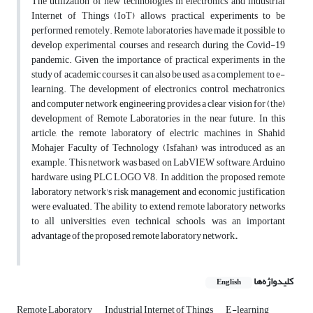
The utilization of new technologies in electronics and industrial
Internet of Things (IoT) allows practical experiments to be
performed remotely. Remote laboratories have made it possible to
develop experimental courses and research during the Covid-19
pandemic. Given the importance of practical experiments in the
study of academic courses, it can also be used as a complement to e-
learning. The development of electronics, control, mechatronics,
and computer network engineering provides a clear vision for (the)
development of Remote Laboratories in the near future. In this
article, the remote laboratory of electric machines in Shahid
Mohajer Faculty of Technology (Isfahan) was introduced as an
example. This network was based on LabVIEW software, Arduino
hardware, using PLC LOGO V8. In addition, the proposed remote
laboratory network's risk management and economic justification
were evaluated. The ability to extend remote laboratory networks
to all universities, even technical schools, was an important
advantage of the proposed remote laboratory network
.
کلیدواژه‌ها
English
Remote Laboratory
Industrial Internet of Things
E-learning