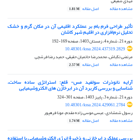
مهدی شفیعی
مشاهده مقاله
اصل مقاله
1.81 M
تأثیر طراحی فرم بام بر عملکرد اقلیمی آن در مکان گرم و خشک
تحلیل نرم‌افزاری در اقلیم شهر کاشان
دوره 21، شماره 4، زمستان 1403، صفحه
169-192
10.48301/kssa.2024.437319.2829
مرتضی تکباش، محمدرضا حاتمیان حقیقی، حمید رضا فرشچی
مشاهده مقاله
اصل مقاله
2.57 M
آرایه نانوذرات سولفید مس- قلع: استراتژی ساده ساخت،
شناسایی و بررسی کاربرد آن در ابرخازن های الکتروشیمیایی
دوره 21، شماره 3، پاییز 1403، صفحه
301-324
10.48301/kssa.2024.429061.2784
رسول شمشادی، عیسی موسی زاده مقدم، مونا فرهپور
مشاهده مقاله
اصل مقاله
1.74 M
بررسی عملکرد ابرخازنی و ذخیرۀ انرژی الکتروشیمیایی با استفاده