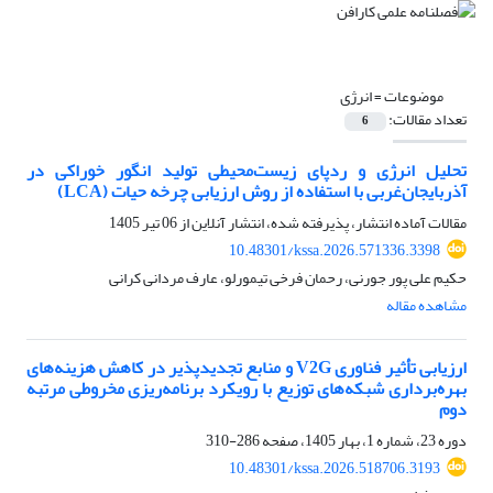
موضوعات =
انرژی
تعداد مقالات:
6
تحلیل انرژی و ردپای زیست‌محیطی تولید انگور خوراکی در
آذربایجان‌غربی با استفاده از روش ارزیابی چرخه‌ حیات (LCA)
مقالات آماده انتشار، پذیرفته شده، انتشار آنلاین از
06 تیر 1405
10.48301/kssa.2026.571336.3398
حکیم علی پور جورنی، رحمان فرخی تیمورلو، عارف مردانی کرانی
مشاهده مقاله
ارزیابی تأثیر فناوری V2G و منابع تجدیدپذیر در کاهش هزینه‌های
بهره‌برداری شبکه‌های توزیع با رویکرد برنامه‌ریزی مخروطی مرتبه
دوم
دوره 23، شماره 1، بهار 1405، صفحه
286-310
10.48301/kssa.2026.518706.3193