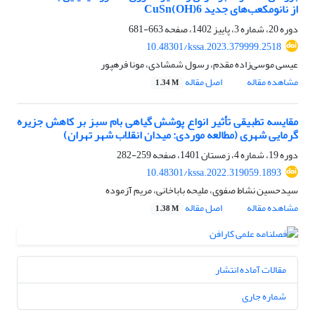
از نانومکعب‌های جدید CuSn(OH)6
دوره 20، شماره 3، پاییز 1402، صفحه
663-681
10.48301/kssa.2023.379999.2518
عیسی موسی‌زاده مقدم، رسول شمشادی، مونا فرهپور
مشاهده مقاله
اصل مقاله
1.34 M
مقایسه تطبیقی تأثیر انواع پوشش گیاهی بام سبز بر کاهش جزیره
گرمایی شهری (مطالعه موردی: میدان انقلاب شهر تهران)
دوره 19، شماره 4، زمستان 1401، صفحه
259-282
10.48301/kssa.2022.319059.1893
سیدحسین نشاط صفوی، ملیحه باباخانی، مریم آزموده
مشاهده مقاله
اصل مقاله
1.38 M
مقالات آماده انتشار
شماره جاری