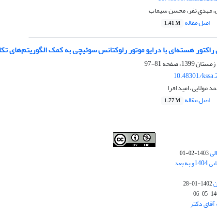
، مهدی نفر، محسن سیماب
اصل مقاله
1.41 M
 راکتور هسته‌ای با درایو موتور رلوکتانس سوئیچی به کمک الگوریتم‌های تک
81-97
10.48301/kssa.
 مولایی، امید افرا
اصل مقاله
1.77 M
لی
1403-02-01
نوبت چاپ مقالات جدید حوزه علوم انسانی 1404و به بعد
ن
1402-01-28
1401-
آقای دکتر