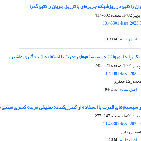
ان راکتیو در ریزشبکه جزیره‌ای با تزریق جریان راکتیو گذرا
393-417
10.48301/kssa.2023.
اصل مقاله
1.81 M
کی پایداری ولتاژ در سیستم‌های قدرت با استفاده از یادگیری ماشین
221-245
10.48301/kssa.2022.
محمدرضا جعفری
اصل مقاله
944.8 K
ز سیستم‌های قدرت با استفاده از کنترل‌کننده تطبیقی مرتبه کسری مبتن
247-277
10.48301/kssa.2022.
سعلی زمانی
اصل مقاله
2.3 M