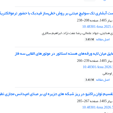
ت آبشاری تک سوئیچ مبتنی بر روش خطی‌ساز فیدبک با حضور ترموالکتری
208-238
10.48301/kssa.2025.
 هدایتی، جواد علمائی، رضا عفت نژاد، ابراهیم سالاری
اصل مقاله
3.05 M
 میان لایه‌ ورقه‌های هسته استاتور در موتورهای القایی سه فاز
239-266
10.48301/kssa.2026
 اوجاقی
اصل مقاله
3.41 M
سیم توان راکتیو در ریز شبکه های جزیره ای بر مبنای امپدانس مجازی تط
267-285
10.48301/kssa.2026.