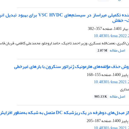
طراحی کنترل‌کننده تکمیلی میراساز 
ک- خفاش
357-382
10.48301/kssa.2022.
 اکبری، نعمت‌الله عسکری، وزیر احمد تاجیک، حامد اروجلو، محمدعلی کاظمی، قربان قا
اصل مقاله
2.07 M
روش حذف مؤلفه‌های هارمونیک ژنراتور سنکرون با بارهای غیرخطی
155-168
10.48301/kssa.2021.
داری
اصل مقاله
905.13 K
یک ریزشبکه DC متصل به شبکه به‌منظور افزایش پایداری سیستم به کمک الگوریتم ژنتیک- عصبی
187-205
10.48301/kssa.2021.