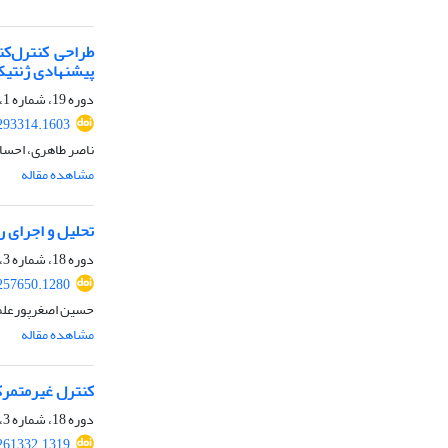
پیشنهادی ژنتی
دوره 19، شماره 1، بهار 1401، صفحه
293314.1603
ناصر طاهری، احسان
مشاهده مقاله
تحلیل و اجرای 
دوره 18، شماره 3، پاییز 1400، صفحه
257650.1280
حسین اصغرپورعلم
مشاهده مقاله
کنترل غیرمتمرکز مبدل‌های دوطرفه در 
دوره 18، شماره 3، پاییز 1400، صفحه
261332.1319