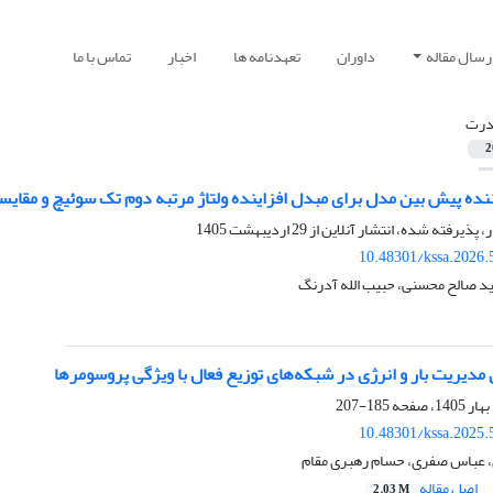
رسال مقاله
داوران
تعهدنامه ها
اخبار
تماس با ما
درت
2
ده پیش بین مدل برای مبدل افزاینده ولتاژ مرتبه دوم تک سوئیچ و مقایسه
ر، پذیرفته شده، انتشار آنلاین از
29 اردیبهشت 1405
10.48301/kssa.2026.
 صالح محسنی، حبیب الله آدرنگ
مدیریت بار و انرژی در شبکه‌های توزیع فعال با ویژگی پروسومرها
185-207
10.48301/kssa.2025.
، عباس صفری، حسام رهبری مقام
اصل مقاله
2.03 M