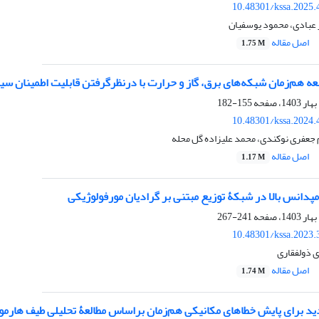
10.48301/kssa.2025.
 عبادی، محمود یوسفیان
اصل مقاله
1.75 M
عه هم‌زمان شبکه‌های برق، گاز و حرارت با درنظرگرفتن قابلیت اطمینان س
155-182
10.48301/kssa.2024.
 جعفری نوکندی، محمد علیزاده گل محله
اصل مقاله
1.17 M
دانس بالا در شبکۀ توزیع مبتنی بر گرادیان مورفولوژیکی
241-267
10.48301/kssa.2023.
 ذولفقاری
اصل مقاله
1.74 M
د برای پایش خطاهای مکانیکی هم‌زمان براساس مطالعۀ تحلیلی طیف هارمون