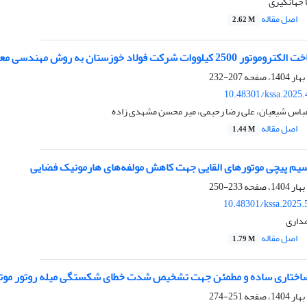
 جهانگیری
اصل مقاله
2.62 M
وات شرکت فولاد خوزستان به روش مهندسی معکوس
207-232
10.48301/kssa.2025.
باس شیعیان، علی رضا رحیمی، میر محسن مشهدی زاده
اصل مقاله
1.44 M
یم‌ پیچی موتورهای القایی جهت کاهش مولفه‌های هارمونیک فضایی
233-250
10.48301/kssa.2025.
داری
اصل مقاله
1.79 M
اختاری ساده و مطمئن جهت تشخیص شدت خطای شکستگی میله روتور موتور
251-274