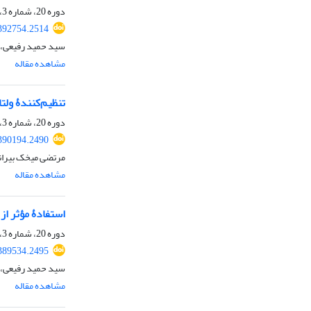
دوره 20، شماره 3، پاییز 1402، صفحه
392754.2514
سید حمید رفیعی، 
مشاهده مقاله
تنظیم‌کنندۀ ولت
دوره 20، شماره 3، پاییز 1402، صفحه
390194.2490
مرتضی میخک بیرانو
مشاهده مقاله
استفادۀ مؤثر از روش SVM جهت تشخیص معایب موتورهای الکتریکی به
دوره 20، شماره 3، پاییز 1402، صفحه
389534.2495
سید حمید رفیعی، 
مشاهده مقاله