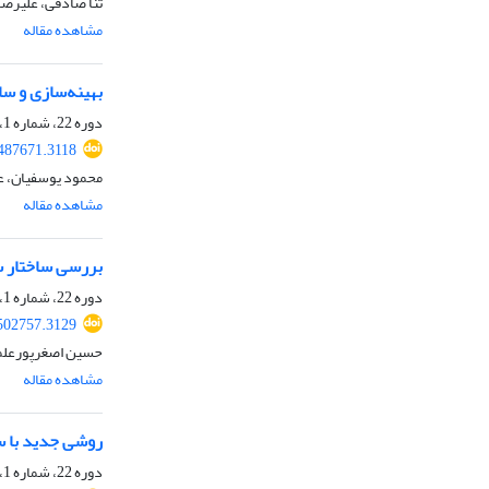
ثنا صادقی، علیرضا
مشاهده مقاله
بهینه‌سازی و ساخت الکتروموتور 2500 کیلو
دوره 22، شماره 1، بهار 1404، صفحه
487671.3118
محمود یوسفیان، ع
مشاهده مقاله
بررسی ساختار س
دوره 22، شماره 1، بهار 1404، صفحه
502757.3129
حسین اصغرپورعلم
مشاهده مقاله
روشی جدید با س
دوره 22، شماره 1، بهار 1404، صفحه