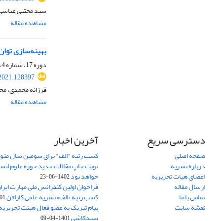
سید مجتبی عباسی
مشاهده مقاله
بهینه‌سازی توان
دوره 17، شماره 4، زمستان 1399، صفحه
2021.128397
فرزانه محمدی، محمد
مشاهده مقاله
دسترسی سریع
آخرین اخبار
صفحه اصلی
کسب رتبه "الف" برای سومین سال متوا
درباره نشریه
اعضای هیات تحریریه
خواهد بود
1402-06-23
ارسال مقاله
فراخوان اولین کنفرانس ملی مهارت ایرا
تماس با ما
کسب رتبه «الف» نشریه علمی کارافن
05-06
نقشه سایت
پیام تبریک به عضو فعال هیئت تحریریه 
سیدکاشی
1401-04-09