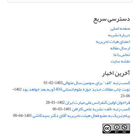
دسترسی سریع
صفحه اصلی
درباره نشریه
اعضای هیات تحریریه
ارسال مقاله
تماس با ما
نقشه سایت
آخرین اخبار
کسب رتبه "الف" برای سومین سال متوالی
1403-02-01
نوبت چاپ مقالات جدید حوزه علوم انسانی 1404و به بعد خواهد بود
1402-
06-23
فراخوان اولین کنفرانس ملی مهارت ایران
1402-01-28
کسب رتبه «الف» نشریه علمی کارافن
1401-05-06
پیام تبریک به عضو فعال هیئت تحریریه آقای دکتر سیدکاشی
1401-04-09