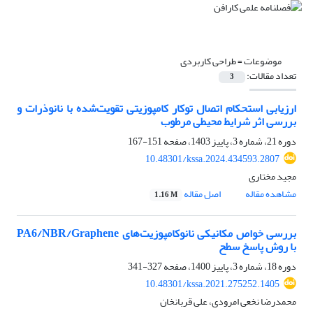
موضوعات =
طراحی کاربردی
تعداد مقالات:
3
ارزیابی استحکام اتصال توکار کامپوزیتی تقویت‌شده با نانوذرات و
بررسی اثر شرایط محیطی مرطوب
دوره 21، شماره 3، پاییز 1403، صفحه
151-167
10.48301/kssa.2024.434593.2807
مجید مختاری
مشاهده مقاله
اصل مقاله
1.16 M
بررسی خواص مکانیکی نانوکامپوزیت‌های PA6/NBR/Graphene
با روش پاسخ سطح
دوره 18، شماره 3، پاییز 1400، صفحه
327-341
10.48301/kssa.2021.275252.1405
محمدرضا نخعی امرودی، علی قربانخان