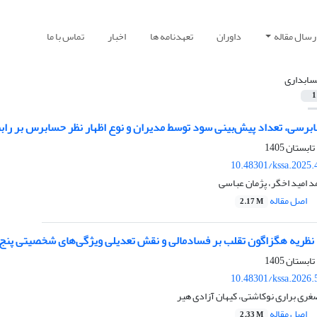
رسال مقاله
داوران
تعهدنامه ها
اخبار
تماس با ما
ابداری
1
برسی، تعداد پیش‌‌بینی سود توسط مدیران و نوع اظهار نظر حسابرس بر رابط
10.48301/kssa.2025.
د امید اخگر، پژمان عباسی
اصل مقاله
2.17 M
 نظریه هگزاگون تقلب بر فسادمالی و نقش تعدیلی ویژگی‌های شخصیتی پنج 
10.48301/kssa.2026.
صغری براری نوکاشتی، کیهان آزادی هیر
اصل مقاله
2.33 M