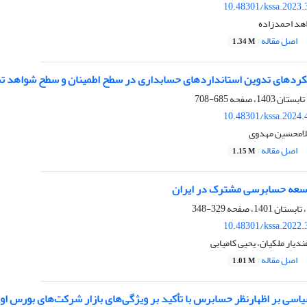
10.48301/kssa.2023.
اهد احمدزاده
اصل مقاله
1.34 M
کردهای تدوین استانداردهای حسابداری در سطح اطمینان و سطح شواهد
685-708
10.48301/kssa.2024.
لامحسین مهدوی
اصل مقاله
1.15 M
وسعه حسابرسی مشترک در ایران
329-348
10.48301/kssa.2022.
دیار ملکیان، یحیی کامیابی
اصل مقاله
1.01 M
سیاسی بر اظهارنظر حسابرس با تأکید بر ویژگی‌های بازار شرکت‌های بورس اور