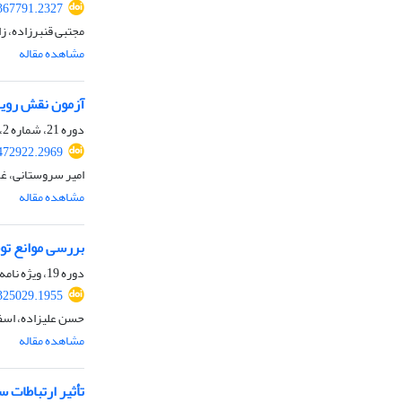
367791.2327
مجتبی قنبرزاده، ز
مشاهده مقاله
آزمون نقش روی
دوره 21، شماره 2، تابستان 1403، صفحه
472922.2969
امیر سروستانی، غ
مشاهده مقاله
بررسی موانع ت
دوره 19، ویژه نامه، تابستان 1401، صفحه
325029.1955
حسن علیزاده، اسفن
مشاهده مقاله
تأثیر ارتباطات 