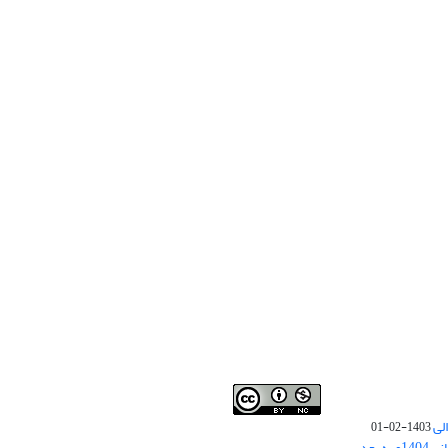
لی
1403-02-01
نوبت چاپ مقالات جدید حوزه علوم انسانی 1404و به بعد