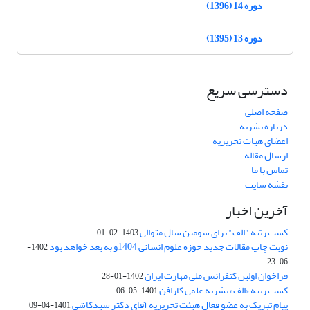
دوره 14 (1396)
دوره 13 (1395)
دسترسی سریع
صفحه اصلی
درباره نشریه
اعضای هیات تحریریه
ارسال مقاله
تماس با ما
نقشه سایت
آخرین اخبار
کسب رتبه "الف" برای سومین سال متوالی
1403-02-01
نوبت چاپ مقالات جدید حوزه علوم انسانی 1404و به بعد خواهد بود
1402-
06-23
فراخوان اولین کنفرانس ملی مهارت ایران
1402-01-28
کسب رتبه «الف» نشریه علمی کارافن
1401-05-06
پیام تبریک به عضو فعال هیئت تحریریه آقای دکتر سیدکاشی
1401-04-09