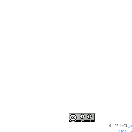
لی
1403-02-01
نوبت چاپ مقالات جدید حوزه علوم انسانی 1404و به بعد