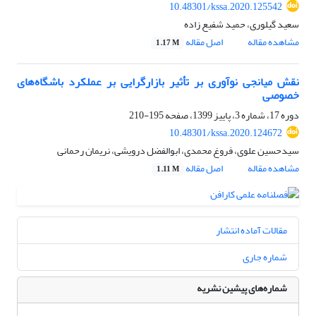
10.48301/kssa.2020.125542
سعید گیلوری، حمید شفیع زاده
مشاهده مقاله
اصل مقاله
1.17 M
نقش میانجی نوآوری بر تأثیر بازارگرایی بر عملکرد باشگاه‌های
خصوصی
دوره 17، شماره 3، پاییز 1399، صفحه
195-210
10.48301/kssa.2020.124672
سیدحسین علوی، فروغ محمدی، ابوالفضل درویشی، نریمان رحمانی
مشاهده مقاله
اصل مقاله
1.11 M
مقالات آماده انتشار
شماره جاری
شماره‌های پیشین نشریه