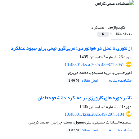
کلیدواژه‌ها =
عملکرد
تعداد مقالات:
6
از تئوری تا عمل در هوانوردی: مربی‌گری تیمی برای بهبود عملکرد
دوره 23، شماره 3، تابستان 1405
10.48301/kssa.2025.489871.3051
امیرحسین باقریه مشهدی، محمد عزیزی
مشاهده مقاله
اصل مقاله
2.06 M
تاثیر دوره های کارورزی بر عملکرد دانشجو معلمان
دوره 23، شماره 2، تابستان 1405
10.48301/kssa.2025.497297.3104
سعیده السادات حسینی، علی معقول، مسلم چرابین، محمد کریمی
مشاهده مقاله
اصل مقاله
1.87 M