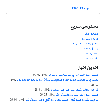
دوره 13 (1395)
دسترسی سریع
صفحه اصلی
درباره نشریه
اعضای هیات تحریریه
ارسال مقاله
تماس با ما
نقشه سایت
آخرین اخبار
کسب رتبه "الف" برای سومین سال متوالی
1403-02-01
نوبت چاپ مقالات جدید حوزه علوم انسانی 1404و به بعد خواهد بود
1402-
06-23
فراخوان اولین کنفرانس ملی مهارت ایران
1402-01-28
کسب رتبه «الف» نشریه علمی کارافن
1401-05-06
پیام تبریک به عضو فعال هیئت تحریریه آقای دکتر سیدکاشی
1401-04-09