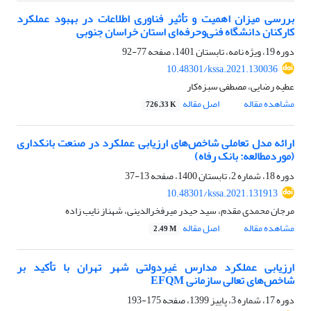
بررسی میزان اهمیت و تأثیر فناوری اطلاعات در بهبود عملکرد
کارکنان دانشگاه فنی‌وحرفه‌ای استان خراسان جنوبی
دوره 19، ویژه نامه، تابستان 1401، صفحه
77-92
10.48301/kssa.2021.130036
عطیه رضایی، مصطفی سبزه‌کار
مشاهده مقاله
اصل مقاله
726.33 K
ارائه مدل تعاملی شاخص‌های ارزیابی عملکرد در صنعت بانکداری
(موردمطالعه: بانک رفاه)
دوره 18، شماره 2، تابستان 1400، صفحه
13-37
10.48301/kssa.2021.131913
مرجان محمدی مقدم، سید حیدر میرفخرالدینی، شهناز نایب زاده
مشاهده مقاله
اصل مقاله
2.49 M
ارزیابی عملکرد مدارس غیردولتی شهر تهران با تأکید بر
شاخص‌های تعالی سازمانی EFQM
دوره 17، شماره 3، پاییز 1399، صفحه
175-193