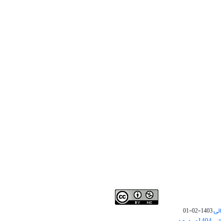
لی
1403-02-01
نوبت چاپ مقالات جدید حوزه علوم انسانی 1404و به بعد