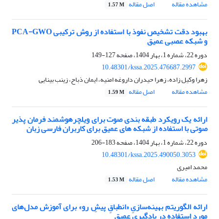
مشاهده مقاله
اصل مقاله
1.57 M
بهبود دقت تشخیص نفوذ با استفاده از روش ترکیبی PCA-GWO
و شبکه‌ عصبی عمیق
دوره 22، شماره 1، بهار 1404، صفحه
127-149
10.48301/kssa.2025.476687.2997
زهرا وکیل زاده، زهرا حیدران داروغه امنیه، ایمان ذباح، زینب بینایی
مشاهده مقاله
اصل مقاله
1.59 M
ارائه یک رویکرد طبقه بندی صوت برای ویلچرهوشمند فرمان پذیر
صوتی با استفاده از شبکه های عمیق برای کاربران فارسی زبان
دوره 22، شماره 1، بهار 1404، صفحه
183-206
10.48301/kssa.2025.490050.3053
محمد امیری
مشاهده مقاله
اصل مقاله
1.53 M
ارائه الگوریتم بهینه‌سازیِ «انطباقِ پیش‌ِ رو» برای آموزش مدل‌های
مورد استفاده در یادگیری عمیق