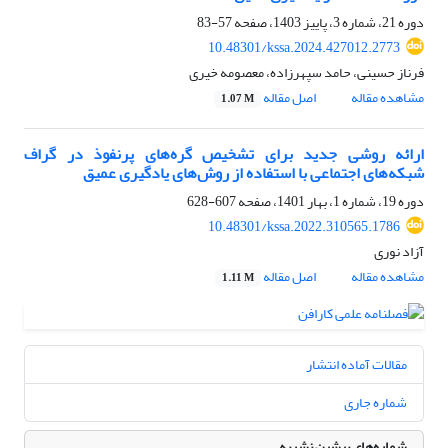
دوره 21، شماره 3، پاییز 1403، صفحه
57-83
10.48301/kssa.2024.427012.2773
فرناز حسینی، حامد سپهرزاده، معصومه خیری
مشاهده مقاله
اصل مقاله
1.07 M
ارائه روشی جدید برای تشخیص گره‌های پرنفوذ در گراف
شبکه‌های اجتماعی با استفاده از روش‌های یادگیری عمیق
دوره 19، شماره 1، بهار 1401، صفحه
607-628
10.48301/kssa.2022.310565.1786
آزاد نوری
مشاهده مقاله
اصل مقاله
1.11 M
مقالات آماده انتشار
شماره جاری
شماره‌های پیشین نشریه