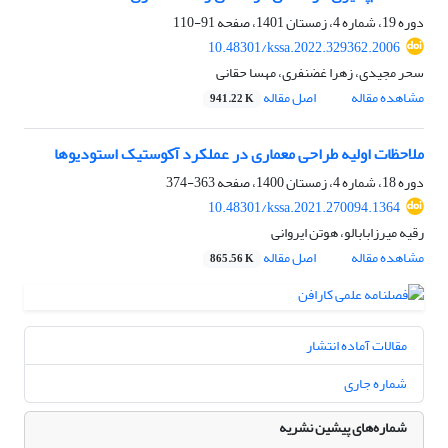
دوره 19، شماره 4، زمستان 1401، صفحه
91-110
10.48301/kssa.2022.329362.2006
سحر مجیدی، زهرا غضنفری، مهسا حقانی
مشاهده مقاله
اصل مقاله
941.22 K
ملاحظات اولیه طراحی معماری در عملکرد آکوستیک استودیوها
دوره 18، شماره 4، زمستان 1400، صفحه
363-374
10.48301/kssa.2021.270094.1364
رقیه میرزابابالو، هوتن ایروانی
مشاهده مقاله
اصل مقاله
865.56 K
مقالات آماده انتشار
شماره جاری
شماره‌های پیشین نشریه