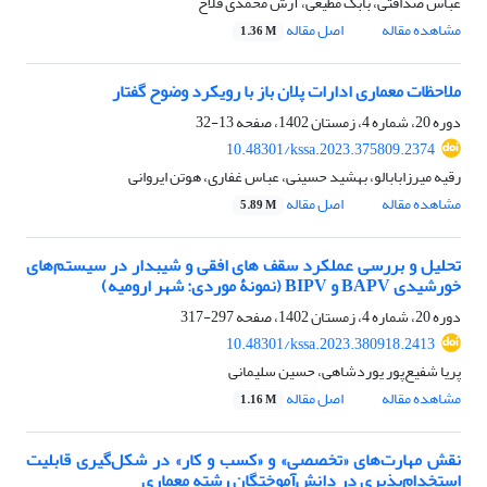
عباس صداقتی، بابک مطیعی، آرش محمدی فلاح
مشاهده مقاله
اصل مقاله
1.36 M
ملاحظات معماری ادارات پلان باز با رویکرد وضوح گفتار
دوره 20، شماره 4، زمستان 1402، صفحه
13-32
10.48301/kssa.2023.375809.2374
رقیه میرزابابالو، بهشید حسینی، عباس غفاری، هوتن ایروانی
مشاهده مقاله
اصل مقاله
5.89 M
تحلیل و بررسی عملکرد سقف ‌های افقی و شیبدار در سیستم‌های
خورشیدی BAPV و BIPV (نمونۀ موردی: شهر ارومیه)
دوره 20، شماره 4، زمستان 1402، صفحه
297-317
10.48301/kssa.2023.380918.2413
پریا شفیع‌پور یوردشاهی، حسین سلیمانی
مشاهده مقاله
اصل مقاله
1.16 M
نقش مهارت‌های «تخصصی» و «کسب و کار» در شکل‌گیری قابلیت
استخدام‌پذیری در دانش‌آموختگان رشته معماری