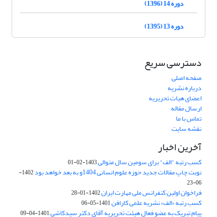
دوره 14 (1396)
دوره 13 (1395)
دسترسی سریع
صفحه اصلی
درباره نشریه
اعضای هیات تحریریه
ارسال مقاله
تماس با ما
نقشه سایت
آخرین اخبار
کسب رتبه "الف" برای سومین سال متوالی
1403-02-01
نوبت چاپ مقالات جدید حوزه علوم انسانی 1404و به بعد خواهد بود
1402-
06-23
فراخوان اولین کنفرانس ملی مهارت ایران
1402-01-28
کسب رتبه «الف» نشریه علمی کارافن
1401-05-06
پیام تبریک به عضو فعال هیئت تحریریه آقای دکتر سیدکاشی
1401-04-09