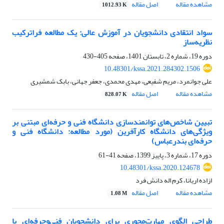
مشاهده مقاله
اصل مقاله
1012.93 K
سواد انتقادی دانشجویان در آموزش عالی: یک مطالعه فراترکیب
نظریه‌ساز
دوره 19، شماره 2، تابستان 1401، صفحه
405-430
10.48301/kssa.2021.284302.1506
علی جوانمرد، مریم شفیعی، مهدی محمدی، جعفر جهانی، بابک شمشیری
مشاهده مقاله
اصل مقاله
828.07 K
تبیین شاخص‌های توانمندسازی دانشگاه فنی و حرفه‌ای مبتنی بر
ویژگی‌های دانشگاه کارآفرین (مورد مطالعه: دانشگاه فنی و
حرفه‌ای بندرعباس)
دوره 17، شماره 3، پاییز 1399، صفحه
41-61
10.48301/kssa.2020.124678
ازاده اریانا، کرم اله دانش فرد
مشاهده مقاله
اصل مقاله
1.08 M
طراحی الگوی مهارت‌محوری برای دانشجویان فنی‌و‌حرفه‌ای با