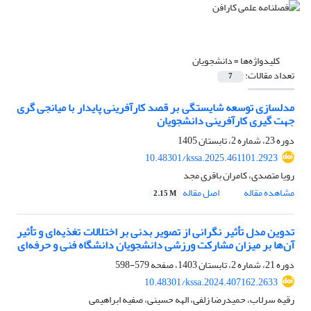
کلیدواژه‌ها =
دانشجویان
تعداد مقالات:
7
مدلسازی توسعه شایستگی بر قصد کارآفرینی پایدار با میانجی گری
جهت گیری کارآفرینی دانشجویان
دوره 23، شماره 2، تابستان 1405
10.48301/kssa.2025.461101.2923
رویا متصدی، کامران باقری مجد
مشاهده مقاله
اصل مقاله
2.15 M
تدوین مدل تأثیر نگرانی از تصویر بدنی بر اختلالات تغذیه‌ای و تأثیر
آن‌ها بر میزان مشارکت ورزشی دانشجویان دانشگاه فنی و حرفه‌ای
دوره 21، شماره 2، تابستان 1403، صفحه
579-598
10.48301/kssa.2024.407162.2633
رقیه سرلاب، حمیدرضا زلفی، الهه حسینی، صفیه ابراهیمی