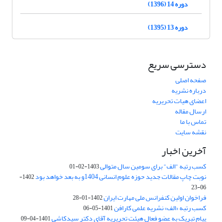
دوره 14 (1396)
دوره 13 (1395)
دسترسی سریع
صفحه اصلی
درباره نشریه
اعضای هیات تحریریه
ارسال مقاله
تماس با ما
نقشه سایت
آخرین اخبار
کسب رتبه "الف" برای سومین سال متوالی
1403-02-01
نوبت چاپ مقالات جدید حوزه علوم انسانی 1404و به بعد خواهد بود
1402-
06-23
فراخوان اولین کنفرانس ملی مهارت ایران
1402-01-28
کسب رتبه «الف» نشریه علمی کارافن
1401-05-06
پیام تبریک به عضو فعال هیئت تحریریه آقای دکتر سیدکاشی
1401-04-09