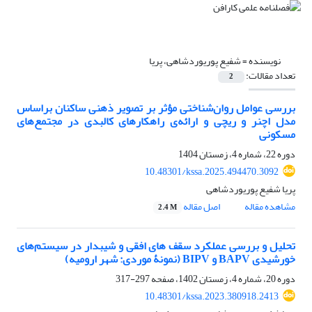
نویسنده =
شفیع پوریوردشاهی، پریا
تعداد مقالات:
2
بررسی عوامل روان‌شناختی مؤثر بر تصویر ذهنی ساکنان براساس
مدل اچنر و ریچی و ارائه‌ی راهکارهای کالبدی در مجتمع‌های
مسکونی
دوره 22، شماره 4، زمستان 1404
10.48301/kssa.2025.494470.3092
پریا شفیع پوریوردشاهی
مشاهده مقاله
اصل مقاله
2.4 M
تحلیل و بررسی عملکرد سقف ‌های افقی و شیبدار در سیستم‌های
خورشیدی BAPV و BIPV (نمونۀ موردی: شهر ارومیه)
دوره 20، شماره 4، زمستان 1402، صفحه
297-317
10.48301/kssa.2023.380918.2413