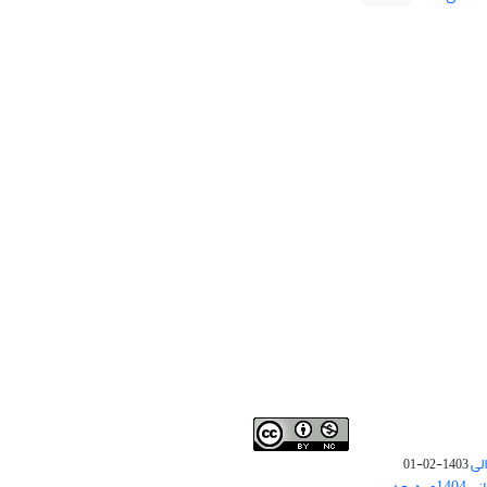
لی
1403-02-01
نوبت چاپ مقالات جدید حوزه علوم انسانی 1404و به بعد