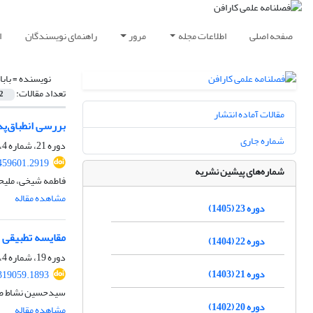
صفحه اصلی
اطلاعات مجله
مرور
راهنمای نویسندگان
ا
نویسنده =
باب
تعداد مقالات:
2
مقالات آماده انتشار
بررسی انطباق‌پذیری رویکرد شهر 15 دقیقه‌ای در بافت قدیم و جدید با به‌
شماره جاری
دوره 21، شماره 4، زمستان 1403، صفحه
459601.2919
شماره‌های پیشین نشریه
فاطمه شیخی، ملیحه
مشاهده مقاله
دوره 23 (1405)
مقایسه تطبیقی ت
دوره 22 (1404)
دوره 19، شماره 4، زمستان 1401، صفحه
دوره 21 (1403)
319059.1893
سیدحسین نشاط صفو
دوره 20 (1402)
مشاهده مقاله