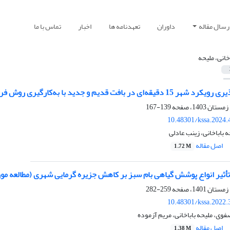
رسال مقاله
داوران
تعهدنامه ها
اخبار
تماس با ما
اخانی، ملیحه
کارگیری روش فرایند تحلیل شبکه‌ای (نمونه موردی: محله ملاصدرا و آقاکبیر در قزوین)
139-167
10.48301/kssa.2024.
 باباخانی، زینب عادلی
اصل مقاله
1.72 M
أثیر انواع پوشش گیاهی بام سبز بر کاهش جزیره گرمایی شهری (مطالعه مور
259-282
10.48301/kssa.2022.
ی، ملیحه باباخانی، مریم آزموده
اصل مقاله
1.38 M