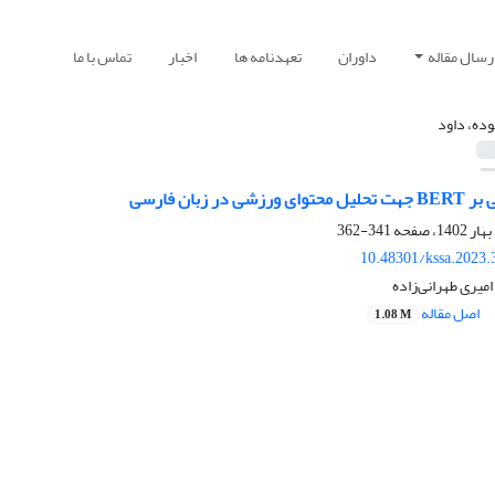
رسال مقاله
داوران
تعهدنامه ها
اخبار
تماس با ما
ده، داود
در زبان فارسی
341-362
10.48301/kssa.2023.
میری طهرانی‌زاده
اصل مقاله
1.08 M