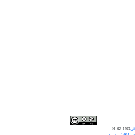
لی
1403-02-01
نوبت چاپ مقالات جدید حوزه علوم انسانی 1404و به بعد