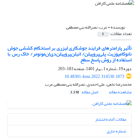
نویسنده =
عرب، نصرالله بنی مصطفی
تعداد مقالات:
1
تأثیر پارامترهای فرایند جوشکاری لیزری بر استحکام کششی جوش
نانوکامپوزیت پلی‌پروپیلن/ اتیلن‌پروپیلن‌دی‌ان‌مونومر/ خاک رس با
استفاده از روش پاسخ ‌سطح
دوره 19، شماره 1، بهار 1401، صفحه
183-203
10.48301/kssa.2022.314530.1873
محمدرضا نخعی، علی احمدی، نصرالله بنی مصطفی عرب
مشاهده مقاله
اصل مقاله
1.3 M
مقالات آماده انتشار
شماره جاری