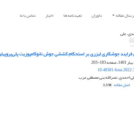
رسال مقاله
داوران
تعهدنامه ها
اخبار
تماس با ما
دی، علی
ی فرایند جوشکاری لیزری بر استحکام کششی جوش نانوکامپوزیت پلی‌پروپیلن/
183-203
10.48301/kssa.2022.
ی احمدی، نصرالله بنی مصطفی عرب
اصل مقاله
1.3 M