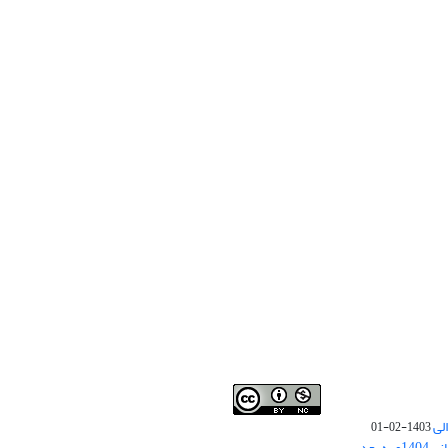
لی
1403-02-01
نوبت چاپ مقالات جدید حوزه علوم انسانی 1404و به بعد