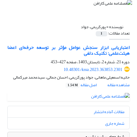
نویسنده =
پورکریمی، جواد
تعداد مقالات:
1
اعتباریابی ابزار سنجش عوامل مؤثر بر توسعه حرفه‌ای اعضا
هیئت‌علمی: تکنیک دلفی
دوره 21، شماره 2، تابستان 1403، صفحه
427-453
10.48301/kssa.2023.363853.2301
حانیه اسمعیلی ماهانی، جواد پورکریمی، احسان جمالی، سیدمحمد میرکمالی
مشاهده مقاله
اصل مقاله
1.54 M
مقالات آماده انتشار
شماره جاری
شماره‌های پیشین نشریه