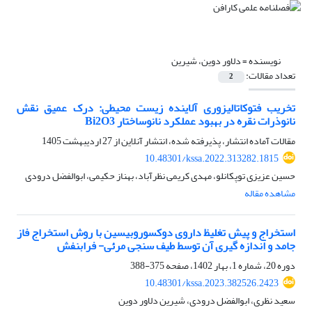
نویسنده =
دلاور دوین، شیرین
تعداد مقالات:
2
تخریب فتوکاتالیزوری آلاینده زیست محیطی: درک عمیق نقش
نانوذرات نقره در بهبود عملکرد نانوساختار Bi2O3
مقالات آماده انتشار، پذیرفته شده، انتشار آنلاین از
27 اردیبهشت 1405
10.48301/kssa.2022.313282.1815
حسین عزیزی توپکانلو، مهدی کریمی نظرآباد، بهناز حکیمی، ابوالفضل درودی
مشاهده مقاله
استخراج و پیش تغلیظ داروی دوکسوروبیسین با روش استخراج فاز
جامد و اندازه گیری آن توسط طیف سنجی مرئی- فرابنفش
دوره 20، شماره 1، بهار 1402، صفحه
375-388
10.48301/kssa.2023.382526.2423
سعید نظری، ابوالفضل درودی، شیرین دلاور دوین