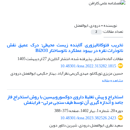
نویسنده =
درودی، ابوالفضل
تعداد مقالات:
2
تخریب فتوکاتالیزوری آلاینده زیست محیطی: درک عمیق نقش
نانوذرات نقره در بهبود عملکرد نانوساختار Bi2O3
مقالات آماده انتشار، پذیرفته شده، انتشار آنلاین از
27 اردیبهشت 1405
10.48301/kssa.2022.313282.1815
حسین عزیزی توپکانلو، مهدی کریمی نظرآباد، بهناز حکیمی، ابوالفضل درودی
مشاهده مقاله
استخراج و پیش تغلیظ داروی دوکسوروبیسین با روش استخراج فاز
جامد و اندازه گیری آن توسط طیف سنجی مرئی- فرابنفش
دوره 20، شماره 1، بهار 1402، صفحه
375-388
10.48301/kssa.2023.382526.2423
سعید نظری، ابوالفضل درودی، شیرین دلاور دوین