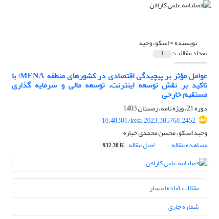
نویسنده =
اسکو، وحید
تعداد مقالات:
1
عوامل مؤثر بر پیچیدگی اقتصادی در کشورهای منطقه MENA: با
تاکید بر نقش توسعه اینترنت، توسعه مالی و سرمایه گذاری
مستقیم خارجی
دوره 21، ویژه نامه، زمستان 1403
10.48301/kssa.2023.385768.2452
وحید اسکو، محسن محمدی خیاره
مشاهده مقاله
اصل مقاله
932.38 K
مقالات آماده انتشار
شماره جاری