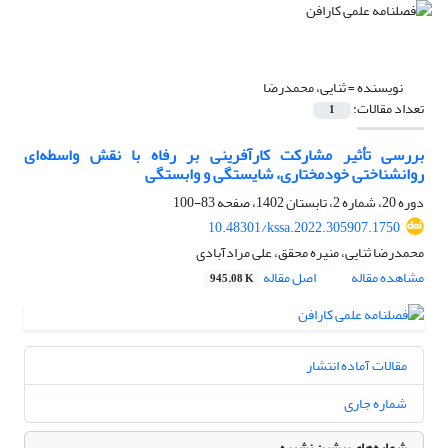
نویسنده =
ثنایی، محمدرضا
تعداد مقالات:
1
بررسی تأثیر مشارکت کارآفرینی بر رفاه با نقش واسطه‌ای
روانشناختی خودمختاری، شایستگی و وابستگی
دوره 20، شماره 2، تابستان 1402، صفحه
83-100
10.48301/kssa.2022.305907.1750
محمدرضا ثنایی، منیره محقق، علی مرادآبادی
مشاهده مقاله
اصل مقاله
945.08 K
مقالات آماده انتشار
شماره جاری
شماره‌های پیشین نشریه