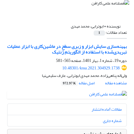
نویسنده =
ابوترابی، محمد مهدی
تعداد مقالات:
1
بهینه‌سازی سایش ابزار و زبری سطح در ماشین‌کاری با ابزار عملیات
تبریدی‌شده با استفاده از الگوریتم ژنتیک
دوره 19، شماره 1، بهار 1401، صفحه
565-581
10.48301/kssa.2021.304929.1738
ولی‌اله پناهی‌زاده، محمد مهدی ابوترابی، عارف سلیمی‌نیا
مشاهده مقاله
اصل مقاله
972.97 K
مقالات آماده انتشار
شماره جاری
شماره‌های پیشین نشریه