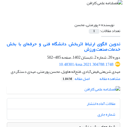
نویسنده =
پورمنتی، محسن
تعداد مقالات:
1
تدوین الگوی ارتباط اثربخش دانشگاه فنی و حرفه‌ای با بخش
خدمات صنعت ورزش
دوره 20، شماره 2، تابستان 1402، صفحه
485-502
10.48301/kssa.2021.304788.1748
مهدی شریعتی فیض‌آبادی، فتح‌اله هاویل، محسن پورمنتی، مهدی دستگردی
مشاهده مقاله
اصل مقاله
1.04 M
مقالات آماده انتشار
شماره جاری
شماره‌های پیشین نشریه