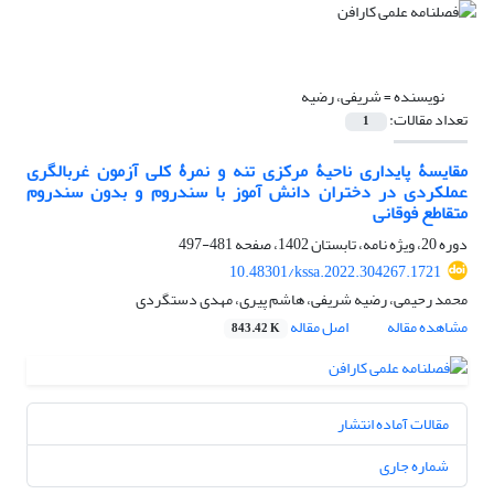
نویسنده =
شریفی، رضیه
تعداد مقالات:
1
مقایسۀ پایداری ناحیۀ مرکزی تنه و نمرۀ کلی آزمون غربالگری
عملکردی در دختران دانش آموز با سندروم و بدون سندروم
متقاطع فوقانی
دوره 20، ویژه نامه، تابستان 1402، صفحه
481-497
10.48301/kssa.2022.304267.1721
محمد رحیمی، رضیه شریفی، هاشم پیری، مهدی دستگردی
مشاهده مقاله
اصل مقاله
843.42 K
مقالات آماده انتشار
شماره جاری