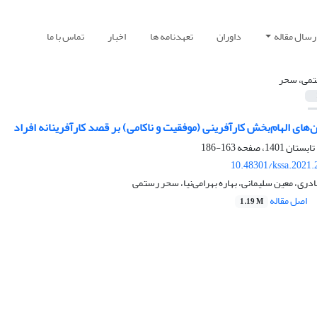
رسال مقاله
داوران
تعهدنامه ها
اخبار
تماس با ما
می، سحر
های الهام‌بخش کارآفرینی (موفقیت و ناکامی) بر قصد کارآفرینانه افراد
163-186
10.48301/kssa.2021.
ادری، معین سلیمانی، بهاره بهرامی‌نیا، سحر رستمی
اصل مقاله
1.19 M