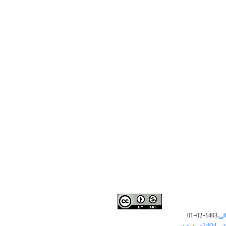
لی
1403-02-01
نوبت چاپ مقالات جدید حوزه علوم انسانی 1404و به بعد