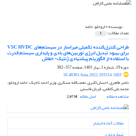
نویسنده =
اروجلو، حامد
تعداد مقالات:
1
طراحی کنترل‌کننده تکمیلی میراساز در سیستم‌های VSC HVDC
برای بهبود تبدیل انرژی توربین‌های بادی و پایداری سیستم قدرت
با استفاده از الگوریتم پیشنهادی ژنتیک- خفاش
دوره 19، شماره 1، بهار 1401، صفحه
357-382
10.48301/kssa.2022.293314.1603
ناصر طاهری، احسان اکبری، نعمت‌الله عسکری، وزیر احمد تاجیک، حامد اروجلو،
محمدعلی کاظمی، قربان قاسمی
مشاهده مقاله
اصل مقاله
2.07 M
مقالات آماده انتشار
شماره جاری